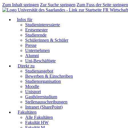
Zum Inhalt springen
Zur Suche springen
Zum Fuss der Seite springen
FR Wirtschaft
Infos für
Studieninteressierte
Erstsemester
Studierende
Schülerinnen & Schüler
Presse
Unternehmen
Alumni
Uni-Beschäftigte
Direkt zu
Studienangebot
Bewerben & Einschreiben
Studienorganisation
Moodle
Unisport
Gasthörerstudium
Stellenausschreibungen
Intranet (SharePoint)
Fakultäten
Alle Fakultäten
Fakultät HW
Fakultät M