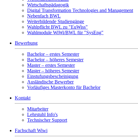
Wirtschaftspädagogik
Digital Transformation Technologies and Management
Nebenfach BWL
Weiterbildende Studiengänge
Wahlpflicht BWL zu "EuWiss"
Wahlmodule WiWi/BWL für "SysEng"
Bewerbung
Bachelor – erstes Semester
Bachelor – höheres Semester
Master – erstes Semester
Master – höheres Semester
Einstufungsbescheinigung
Ausländische Bewerber
Vorläufiges Masterkonto für Bachelor
Kontakt
Mitarbeiter
Lehrstuhl Info's
Technischer Support
Fachschaft Wiwi