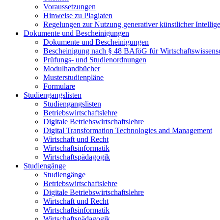
Voraussetzungen
Hinweise zu Plagiaten
Regelungen zur Nutzung generativer künstlicher Intellig
Dokumente und Bescheinigungen
Dokumente und Bescheinigungen
Bescheinigung nach § 48 BAföG für Wirtschaftswissensc
Prüfungs- und Studienordnungen
Modulhandbücher
Musterstudienpläne
Formulare
Studiengangslisten
Studiengangslisten
Betriebswirtschaftslehre
Digitale Betriebswirtschaftslehre
Digital Transformation Technologies and Management
Wirtschaft und Recht
Wirtschaftsinformatik
Wirtschaftspädagogik
Studiengänge
Studiengänge
Betriebswirtschaftslehre
Digitale Betriebswirtschaftslehre
Wirtschaft und Recht
Wirtschaftsinformatik
Wirtschaftspädagogik