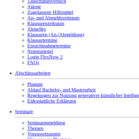
Täuschungsversuch
Atteste
Zugelassene Hilfsmittel
An- und Abmeldezeitraum
Klausurenzeitraum
Aktuelles
Klausuren (An-/Abmeldung)
Klausurtermine
Einsichtnahmetermine
Notenspiegel
Login FlexNow 2
FAQs
Abschlussarbeiten
Plagiate
Ablauf Bachelor- und Masterarbeit
Regelungen zur Nutzung generativer künstlicher Intellig
Eidesstattliche Erklärung
Seminare
Seminaranmeldung
Themen
Voraussetzungen