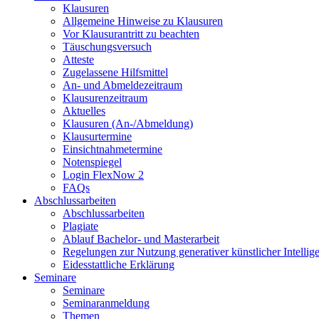
Klausuren
Allgemeine Hinweise zu Klausuren
Vor Klausurantritt zu beachten
Täuschungsversuch
Atteste
Zugelassene Hilfsmittel
An- und Abmeldezeitraum
Klausurenzeitraum
Aktuelles
Klausuren (An-/Abmeldung)
Klausurtermine
Einsichtnahmetermine
Notenspiegel
Login FlexNow 2
FAQs
Abschlussarbeiten
Abschlussarbeiten
Plagiate
Ablauf Bachelor- und Masterarbeit
Regelungen zur Nutzung generativer künstlicher Intellig
Eidesstattliche Erklärung
Seminare
Seminare
Seminaranmeldung
Themen