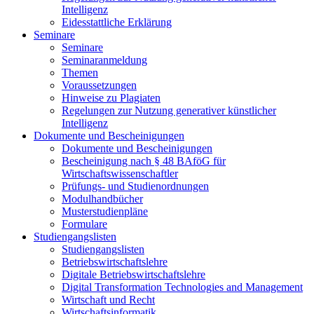
Intelligenz
Eidesstattliche Erklärung
Seminare
Seminare
Seminaranmeldung
Themen
Voraussetzungen
Hinweise zu Plagiaten
Regelungen zur Nutzung generativer künstlicher
Intelligenz
Dokumente und Bescheinigungen
Dokumente und Bescheinigungen
Bescheinigung nach § 48 BAföG für
Wirtschaftswissenschaftler
Prüfungs- und Studienordnungen
Modulhandbücher
Musterstudienpläne
Formulare
Studiengangslisten
Studiengangslisten
Betriebswirtschaftslehre
Digitale Betriebswirtschaftslehre
Digital Transformation Technologies and Management
Wirtschaft und Recht
Wirtschaftsinformatik