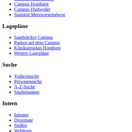
Campus Homburg
Campus Dudweiler
Standort Meerwiesertalweg
Lagepläne
Saarbrücker Campus
Parken auf dem Campus
Klinikumsplan Homburg
Weitere Lagepläne
Suche
Volltextsuche
Personensuche
A-Z-Suche
Studiengänge
Intern
Intranet
Dezernate
Stellen
Webteam