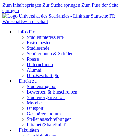
Zum Inhalt springen
Zur Suche springen
Zum Fuss der Seite
springen
FR
Wirtschaftswissenschaft
Infos für
Studieninteressierte
Erstsemester
Studierende
Schülerinnen & Schüler
Presse
Unternehmen
Alumni
Uni-Beschäftigte
Direkt zu
Studienangebot
Bewerben & Einschreiben
Studienorganisation
Moodle
Unisport
Gasthörerstudium
Stellenausschreibungen
Intranet (SharePoint)
Fakultäten
Alle Fakultäten