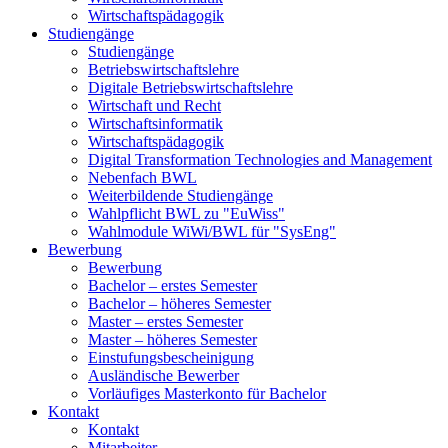
Wirtschaftspädagogik
Studiengänge
Studiengänge
Betriebswirtschaftslehre
Digitale Betriebswirtschaftslehre
Wirtschaft und Recht
Wirtschaftsinformatik
Wirtschaftspädagogik
Digital Transformation Technologies and Management
Nebenfach BWL
Weiterbildende Studiengänge
Wahlpflicht BWL zu "EuWiss"
Wahlmodule WiWi/BWL für "SysEng"
Bewerbung
Bewerbung
Bachelor – erstes Semester
Bachelor – höheres Semester
Master – erstes Semester
Master – höheres Semester
Einstufungsbescheinigung
Ausländische Bewerber
Vorläufiges Masterkonto für Bachelor
Kontakt
Kontakt
Mitarbeiter