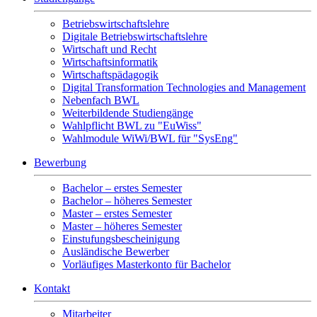
Betriebswirtschaftslehre
Digitale Betriebswirtschaftslehre
Wirtschaft und Recht
Wirtschaftsinformatik
Wirtschaftspädagogik
Digital Transformation Technologies and Management
Nebenfach BWL
Weiterbildende Studiengänge
Wahlpflicht BWL zu "EuWiss"
Wahlmodule WiWi/BWL für "SysEng"
Bewerbung
Bachelor – erstes Semester
Bachelor – höheres Semester
Master – erstes Semester
Master – höheres Semester
Einstufungsbescheinigung
Ausländische Bewerber
Vorläufiges Masterkonto für Bachelor
Kontakt
Mitarbeiter