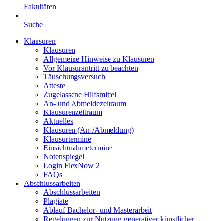
Fakultäten
Suche
Klausuren
Klausuren
Allgemeine Hinweise zu Klausuren
Vor Klausurantritt zu beachten
Täuschungsversuch
Atteste
Zugelassene Hilfsmittel
An- und Abmeldezeitraum
Klausurenzeitraum
Aktuelles
Klausuren (An-/Abmeldung)
Klausurtermine
Einsichtnahmetermine
Notenspiegel
Login FlexNow 2
FAQs
Abschlussarbeiten
Abschlussarbeiten
Plagiate
Ablauf Bachelor- und Masterarbeit
Regelungen zur Nutzung generativer künstlicher