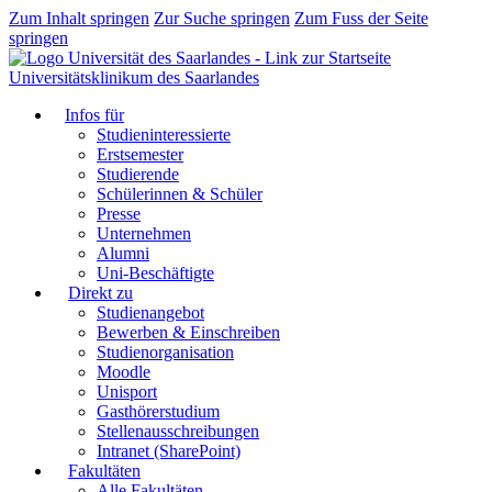
Zum Inhalt springen
Zur Suche springen
Zum Fuss der Seite
springen
Universitätsklinikum des Saarlandes
Infos für
Studieninteressierte
Erstsemester
Studierende
Schülerinnen & Schüler
Presse
Unternehmen
Alumni
Uni-Beschäftigte
Direkt zu
Studienangebot
Bewerben & Einschreiben
Studienorganisation
Moodle
Unisport
Gasthörerstudium
Stellenausschreibungen
Intranet (SharePoint)
Fakultäten
Alle Fakultäten