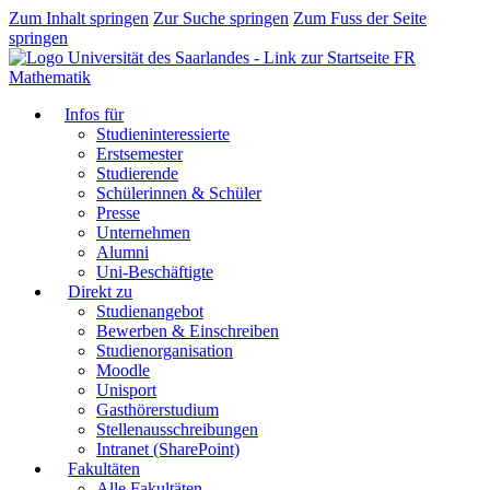
Zum Inhalt springen
Zur Suche springen
Zum Fuss der Seite
springen
FR
Mathematik
Infos für
Studieninteressierte
Erstsemester
Studierende
Schülerinnen & Schüler
Presse
Unternehmen
Alumni
Uni-Beschäftigte
Direkt zu
Studienangebot
Bewerben & Einschreiben
Studienorganisation
Moodle
Unisport
Gasthörerstudium
Stellenausschreibungen
Intranet (SharePoint)
Fakultäten
Alle Fakultäten