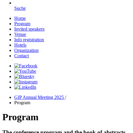
Suche
Home
Program
Invited speakers
Venue
Info registration
Hotels
Organization
Contact
GIP Annual Meeting 2025
/
Program
Program
The conference program and the book of abstracts