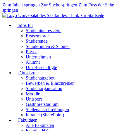
Zum Inhalt springen
Zur Suche springen
Zum Fuss der Seite
springen
Infos für
Studieninteressierte
Erstsemester
Studierende
Schülerinnen & Schüler
Presse
Unternehmen
Alumni
Uni-Beschäftigte
Direkt zu
Studienangebot
Bewerben & Einschreiben
Studienorganisation
Moodle
Unisport
Gasthörerstudium
Stellenausschreibungen
Intranet (SharePoint)
Fakultäten
Alle Fakultäten
Fakultät HW