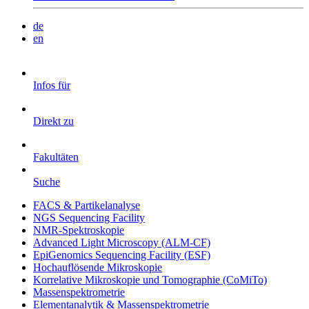
de
en
Infos für
Direkt zu
Fakultäten
Suche
FACS & Partikelanalyse
NGS Sequencing Facility
NMR-Spektroskopie
Advanced Light Microscopy (ALM-CF)
EpiGenomics Sequencing Facility (ESF)
Hochauflösende Mikroskopie
Korrelative Mikroskopie und Tomographie (CoMiTo)
Massenspektrometrie
Elementanalytik & Massenspektrometrie