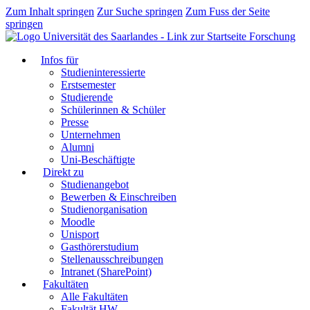
Zum Inhalt springen
Zur Suche springen
Zum Fuss der Seite
springen
Forschung
Infos für
Studieninteressierte
Erstsemester
Studierende
Schülerinnen & Schüler
Presse
Unternehmen
Alumni
Uni-Beschäftigte
Direkt zu
Studienangebot
Bewerben & Einschreiben
Studienorganisation
Moodle
Unisport
Gasthörerstudium
Stellenausschreibungen
Intranet (SharePoint)
Fakultäten
Alle Fakultäten
Fakultät HW