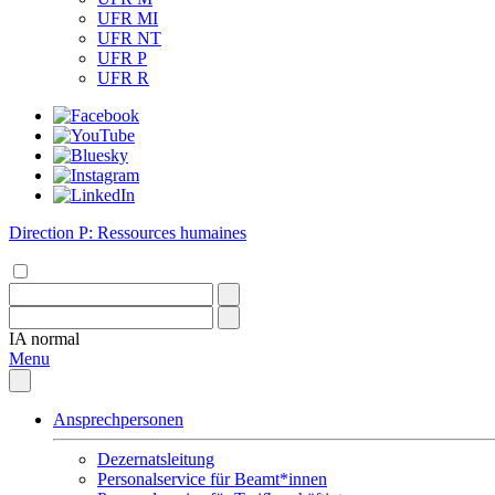
UFR MI
UFR NT
UFR P
UFR R
Direction P: Ressources humaines
IA
normal
Menu
Ansprechpersonen
Dezernatsleitung
Personalservice für Beamt*innen