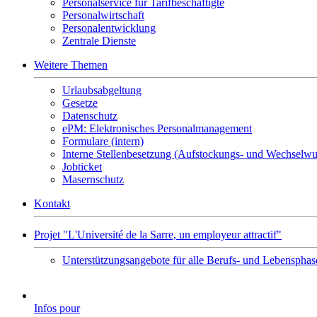
Personalservice für Tarifbeschäftigte
Personalwirtschaft
Personalentwicklung
Zentrale Dienste
Weitere Themen
Urlaubsabgeltung
Gesetze
Datenschutz
ePM: Elektronisches Personalmanagement
Formulare (intern)
Interne Stellenbesetzung (Aufstockungs- und Wechselw
Jobticket
Masernschutz
Kontakt
Projet "L'Université de la Sarre, un employeur attractif"
Unterstützungsangebote für alle Berufs- und Lebensphas
Infos pour