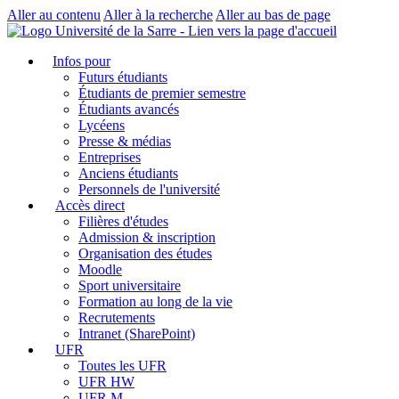
Aller au contenu
Aller à la recherche
Aller au bas de page
Infos pour
Futurs étudiants
Étudiants de premier semestre
Étudiants avancés
Lycéens
Presse & médias
Entreprises
Anciens étudiants
Personnels de l'université
Accès direct
Filières d'études
Admission & inscription
Organisation des études
Moodle
Sport universitaire
Formation au long de la vie
Recrutements
Intranet (SharePoint)
UFR
Toutes les UFR
UFR HW
UFR M