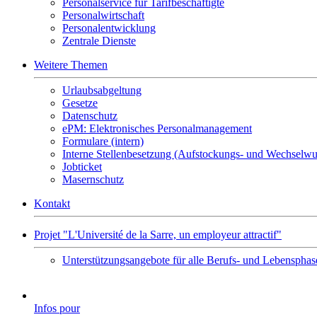
Personalservice für Tarifbeschäftigte
Personalwirtschaft
Personalentwicklung
Zentrale Dienste
Weitere Themen
Urlaubsabgeltung
Gesetze
Datenschutz
ePM: Elektronisches Personalmanagement
Formulare (intern)
Interne Stellenbesetzung (Aufstockungs- und Wechselw
Jobticket
Masernschutz
Kontakt
Projet "L'Université de la Sarre, un employeur attractif"
Unterstützungsangebote für alle Berufs- und Lebensphas
Infos pour