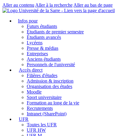
Aller au contenu
Aller à la recherche
Aller au bas de page
Infos pour
Futurs étudiants
Étudiants de premier semestre
Étudiants avancés
Lycéens
Presse & médias
Entreprises
Anciens étudiants
Personnels de l'université
Accès direct
Filières d'études
Admission & inscription
Organisation des études
Moodle
Sport universitaire
Formation au long de la vie
Recrutements
Intranet (SharePoint)
UFR
Toutes les UFR
UFR HW
UFR M