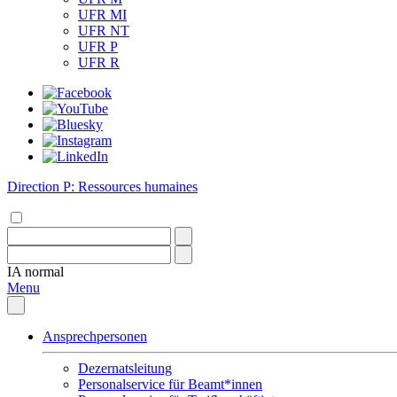
UFR MI
UFR NT
UFR P
UFR R
Direction P: Ressources humaines
IA
normal
Menu
Ansprechpersonen
Dezernatsleitung
Personalservice für Beamt*innen