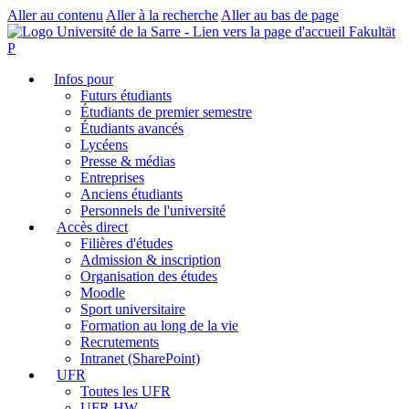
Aller au contenu
Aller à la recherche
Aller au bas de page
Fakultät
P
Infos pour
Futurs étudiants
Étudiants de premier semestre
Étudiants avancés
Lycéens
Presse & médias
Entreprises
Anciens étudiants
Personnels de l'université
Accès direct
Filières d'études
Admission & inscription
Organisation des études
Moodle
Sport universitaire
Formation au long de la vie
Recrutements
Intranet (SharePoint)
UFR
Toutes les UFR
UFR HW