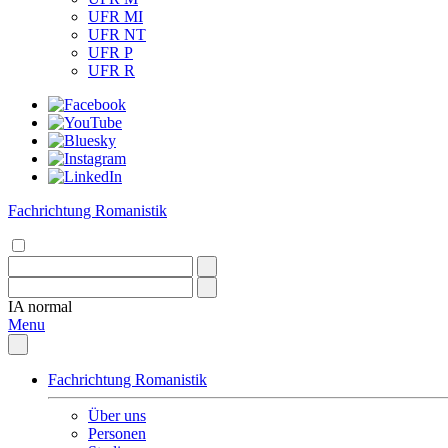
UFR MI
UFR NT
UFR P
UFR R
Fachrichtung Romanistik
IA
normal
Menu
Fachrichtung Romanistik
Über uns
Personen