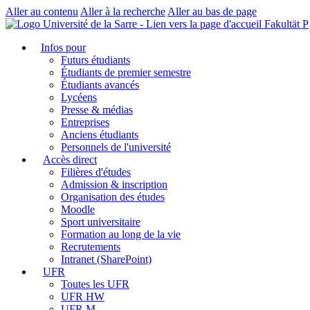
Aller au contenu
Aller à la recherche
Aller au bas de page
Fakultät P
Infos pour
Futurs étudiants
Étudiants de premier semestre
Étudiants avancés
Lycéens
Presse & médias
Entreprises
Anciens étudiants
Personnels de l'université
Accès direct
Filières d'études
Admission & inscription
Organisation des études
Moodle
Sport universitaire
Formation au long de la vie
Recrutements
Intranet (SharePoint)
UFR
Toutes les UFR
UFR HW
UFR M