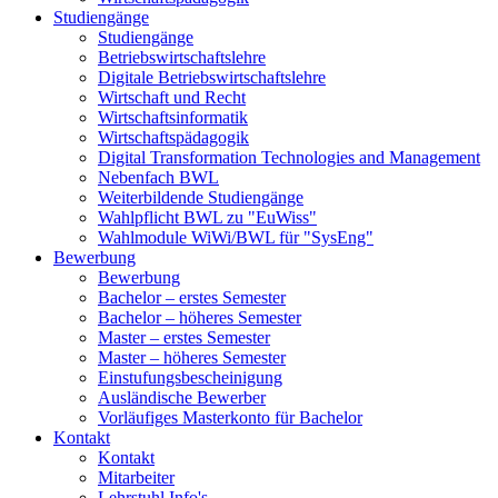
Studiengänge
Studiengänge
Betriebswirtschaftslehre
Digitale Betriebswirtschaftslehre
Wirtschaft und Recht
Wirtschaftsinformatik
Wirtschaftspädagogik
Digital Transformation Technologies and Management
Nebenfach BWL
Weiterbildende Studiengänge
Wahlpflicht BWL zu "EuWiss"
Wahlmodule WiWi/BWL für "SysEng"
Bewerbung
Bewerbung
Bachelor – erstes Semester
Bachelor – höheres Semester
Master – erstes Semester
Master – höheres Semester
Einstufungsbescheinigung
Ausländische Bewerber
Vorläufiges Masterkonto für Bachelor
Kontakt
Kontakt
Mitarbeiter
Lehrstuhl Info's