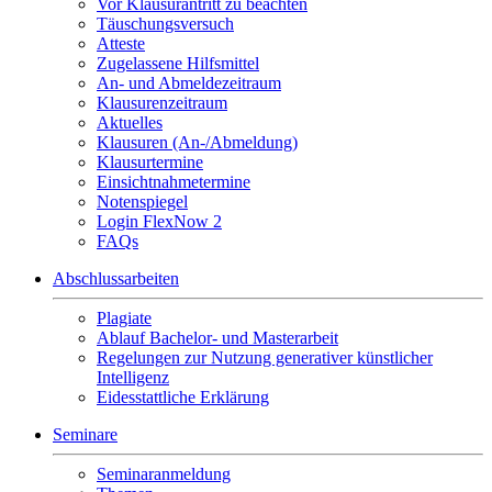
Vor Klausurantritt zu beachten
Täuschungsversuch
Atteste
Zugelassene Hilfsmittel
An- und Abmeldezeitraum
Klausurenzeitraum
Aktuelles
Klausuren (An-/Abmeldung)
Klausurtermine
Einsichtnahmetermine
Notenspiegel
Login FlexNow 2
FAQs
Abschlussarbeiten
Plagiate
Ablauf Bachelor- und Masterarbeit
Regelungen zur Nutzung generativer künstlicher
Intelligenz
Eidesstattliche Erklärung
Seminare
Seminaranmeldung