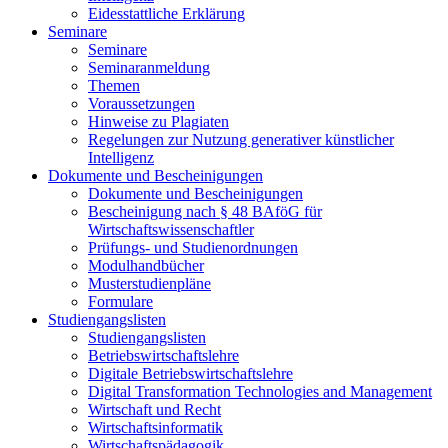
Eidesstattliche Erklärung
Seminare
Seminare
Seminaranmeldung
Themen
Voraussetzungen
Hinweise zu Plagiaten
Regelungen zur Nutzung generativer künstlicher
Intelligenz
Dokumente und Bescheinigungen
Dokumente und Bescheinigungen
Bescheinigung nach § 48 BAföG für
Wirtschaftswissenschaftler
Prüfungs- und Studienordnungen
Modulhandbücher
Musterstudienpläne
Formulare
Studiengangslisten
Studiengangslisten
Betriebswirtschaftslehre
Digitale Betriebswirtschaftslehre
Digital Transformation Technologies and Management
Wirtschaft und Recht
Wirtschaftsinformatik
Wirtschaftspädagogik