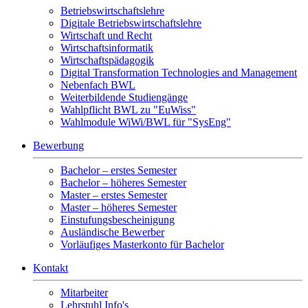
Betriebswirtschaftslehre
Digitale Betriebswirtschaftslehre
Wirtschaft und Recht
Wirtschaftsinformatik
Wirtschaftspädagogik
Digital Transformation Technologies and Management
Nebenfach BWL
Weiterbildende Studiengänge
Wahlpflicht BWL zu "EuWiss"
Wahlmodule WiWi/BWL für "SysEng"
Bewerbung
Bachelor – erstes Semester
Bachelor – höheres Semester
Master – erstes Semester
Master – höheres Semester
Einstufungsbescheinigung
Ausländische Bewerber
Vorläufiges Masterkonto für Bachelor
Kontakt
Mitarbeiter
Lehrstuhl Info's