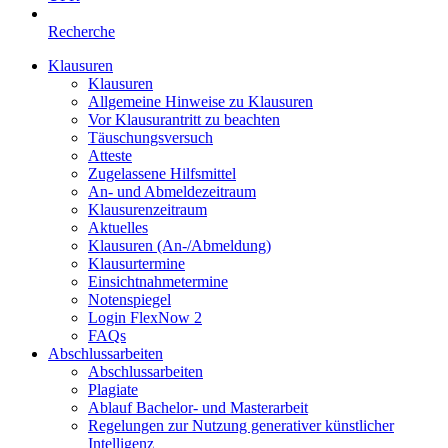
Recherche
Klausuren
Klausuren
Allgemeine Hinweise zu Klausuren
Vor Klausurantritt zu beachten
Täuschungsversuch
Atteste
Zugelassene Hilfsmittel
An- und Abmeldezeitraum
Klausurenzeitraum
Aktuelles
Klausuren (An-/Abmeldung)
Klausurtermine
Einsichtnahmetermine
Notenspiegel
Login FlexNow 2
FAQs
Abschlussarbeiten
Abschlussarbeiten
Plagiate
Ablauf Bachelor- und Masterarbeit
Regelungen zur Nutzung generativer künstlicher
Intelligenz