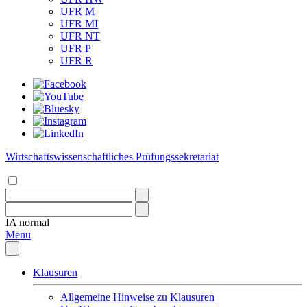
UFR M
UFR MI
UFR NT
UFR P
UFR R
Wirtschaftswissenschaftliches Prüfungssekretariat
IA
normal
Menu
Klausuren
Allgemeine Hinweise zu Klausuren