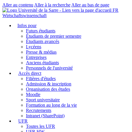
Aller au contenu
Aller à la recherche
Aller au bas de page
FR
Wirtschaftswissenschaft
Infos pour
Futurs étudiants
Étudiants de premier semestre
Étudiants avancés
Lycéens
Presse & médias
Entreprises
Anciens étudiants
Personnels de l'université
Accès direct
Filières d'études
Admission & inscription
Organisation des études
Moodle
Sport universitaire
Formation au long de la vie
Recrutements
Intranet (SharePoint)
UFR
Toutes les UFR
UFR HW