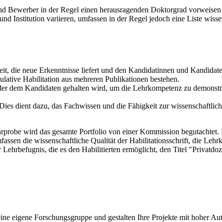
 Bewerber in der Regel einen herausragenden Doktorgrad vorweisen un
Institution variieren, umfassen in der Regel jedoch eine Liste wissen
it, die neue Erkenntnisse liefert und den Kandidatinnen und Kandidate
ulative Habilitation aus mehreren Publikationen bestehen.
oder dem Kandidaten gehalten wird, um die Lehrkompetenz zu demonstr
Dies dient dazu, das Fachwissen und die Fähigkeit zur wissenschaftli
rprobe wird das gesamte Portfolio von einer Kommission begutachtet. 
sen die wissenschaftliche Qualität der Habilitationsschrift, die Lehr
er Lehrbefugnis, die es den Habilitierten ermöglicht, den Titel "Privat
ne eigene Forschungsgruppe und gestalten Ihre Projekte mit hoher Au