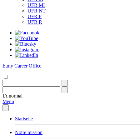
UFR MI
UFR NT
UFR P
UFR R
Early Career Office
IA
normal
Menu
Startseite
Notre mission