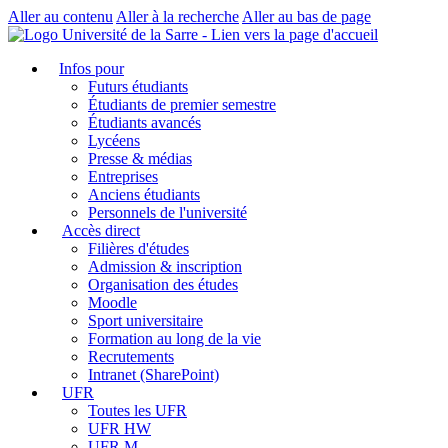
Aller au contenu
Aller à la recherche
Aller au bas de page
Infos pour
Futurs étudiants
Étudiants de premier semestre
Étudiants avancés
Lycéens
Presse & médias
Entreprises
Anciens étudiants
Personnels de l'université
Accès direct
Filières d'études
Admission & inscription
Organisation des études
Moodle
Sport universitaire
Formation au long de la vie
Recrutements
Intranet (SharePoint)
UFR
Toutes les UFR
UFR HW
UFR M