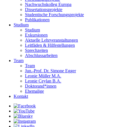
Nachwuchskolleg Europa
Dissertationsprojekte
Studentische Forschungsprojekte
Publikationen
Studium
Studium
Exkursionen
Aktuelle Lehrveranstaltungen
Leitfäden & Hilfestellungen
Sprechzeiten
Abschlussarbeiten
Team
Team
Jun.-Prof. Dr. Simone Egger
Leonie Müller M.A.
Leonie Ceylan B.A.
Doktorand*innen
Ehemalige
Kontakt