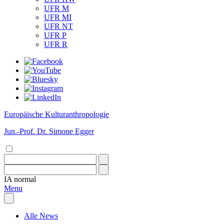
UFR M
UFR MI
UFR NT
UFR P
UFR R
Europäische Kulturanthropologie
Jun.-Prof. Dr. Simone Egger
IA
normal
Menu
Alle News