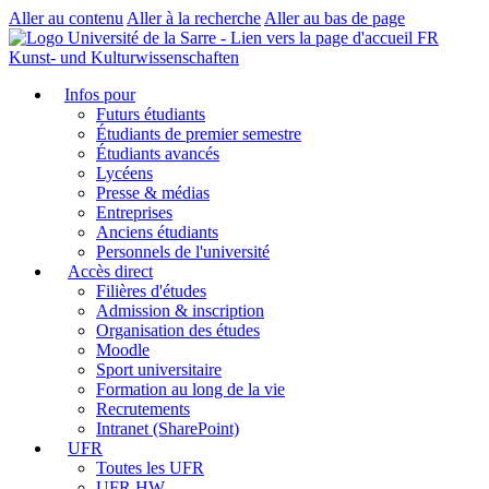
Aller au contenu
Aller à la recherche
Aller au bas de page
FR
Kunst- und Kulturwissenschaften
Infos pour
Futurs étudiants
Étudiants de premier semestre
Étudiants avancés
Lycéens
Presse & médias
Entreprises
Anciens étudiants
Personnels de l'université
Accès direct
Filières d'études
Admission & inscription
Organisation des études
Moodle
Sport universitaire
Formation au long de la vie
Recrutements
Intranet (SharePoint)
UFR
Toutes les UFR
UFR HW