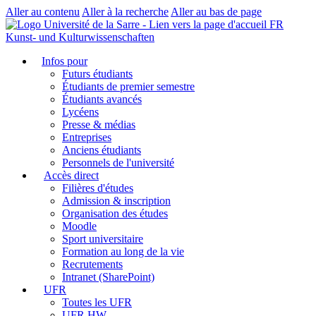
Aller au contenu
Aller à la recherche
Aller au bas de page
FR
Kunst- und Kulturwissenschaften
Infos pour
Futurs étudiants
Étudiants de premier semestre
Étudiants avancés
Lycéens
Presse & médias
Entreprises
Anciens étudiants
Personnels de l'université
Accès direct
Filières d'études
Admission & inscription
Organisation des études
Moodle
Sport universitaire
Formation au long de la vie
Recrutements
Intranet (SharePoint)
UFR
Toutes les UFR
UFR HW