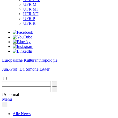
UFR M
UFR MI
UFR NT
UFR P
UFR R
Europäische Kulturanthropologie
Jun.-Prof. Dr. Simone Egger
IA
normal
Menu
Alle News