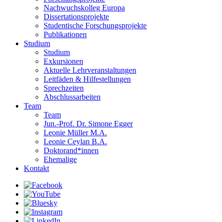
Nachwuchskolleg Europa
Dissertationsprojekte
Studentische Forschungsprojekte
Publikationen
Studium
Studium
Exkursionen
Aktuelle Lehrveranstaltungen
Leitfäden & Hilfestellungen
Sprechzeiten
Abschlussarbeiten
Team
Team
Jun.-Prof. Dr. Simone Egger
Leonie Müller M.A.
Leonie Ceylan B.A.
Doktorand*innen
Ehemalige
Kontakt