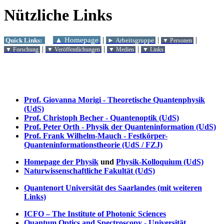
Nützliche Links
|
|
|
▲ Homepage
Quick Links:
► Arbeitsgruppe
▼ Personen
|
|
|
▼ Forschung
▼ Veröffentlichungen
▼ Medien
▼ Links
Prof. Giovanna Morigi - Theoretische Quantenphysik
(UdS)
Prof. Christoph Becher - Quantenoptik (UdS)
Prof. Peter Orth - Physik der Quanteninformation (UdS)
Prof. Frank Wilhelm-Mauch - Festkörper-
Quanteninformationstheorie (UdS / FZJ)
Homepage der Physik
und
Physik-Kolloquium (UdS)
Naturwissenschaftliche Fakultät (UdS)
Quantenort Universität des Saarlandes (mit weiteren
Links)
ICFO – The Institute of Photonic Sciences
Quantum Optics and Spectroscopy - Universität