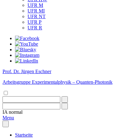
UFR M
UFR MI
UFR NT
UFR P
UFR R
Prof. Dr. Jürgen Eschner
Arbeitsgruppe Experimentalphysik – Quanten-Photonik
IA
normal
Menu
Startseite