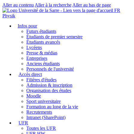
Aller au contenu
Aller à la recherche
Aller au bas de page
FR
Physik
Infos pour
Futurs étudiants
Étudiants de premier semestre
Étudiants avancés
Lycéens
Presse & médias
Entreprises
Anciens étudiants
Personnels de l'université
Accès direct
Filières d'études
Admission & inscription
Organisation des études
Moodle
Sport universitaire
Formation au long de la vie
Recrutements
Intranet (SharePoint)
UFR
Toutes les UFR
UFR HW