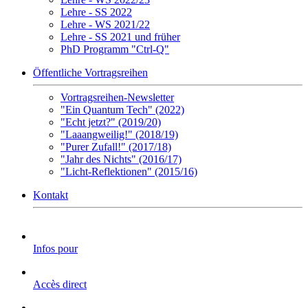
Lehre - SS 2022
Lehre - WS 2021/22
Lehre - SS 2021 und früher
PhD Programm "Ctrl-Q"
Öffentliche Vortragsreihen
Vortragsreihen-Newsletter
"Ein Quantum Tech" (2022)
"Echt jetzt?" (2019/20)
"Laaangweilig!" (2018/19)
"Purer Zufall!" (2017/18)
"Jahr des Nichts" (2016/17)
"Licht-Reflektionen" (2015/16)
Kontakt
Infos pour
Accès direct