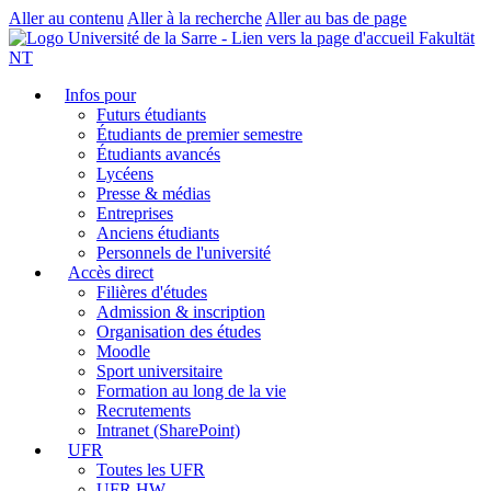
Aller au contenu
Aller à la recherche
Aller au bas de page
Fakultät
NT
Infos pour
Futurs étudiants
Étudiants de premier semestre
Étudiants avancés
Lycéens
Presse & médias
Entreprises
Anciens étudiants
Personnels de l'université
Accès direct
Filières d'études
Admission & inscription
Organisation des études
Moodle
Sport universitaire
Formation au long de la vie
Recrutements
Intranet (SharePoint)
UFR
Toutes les UFR
UFR HW