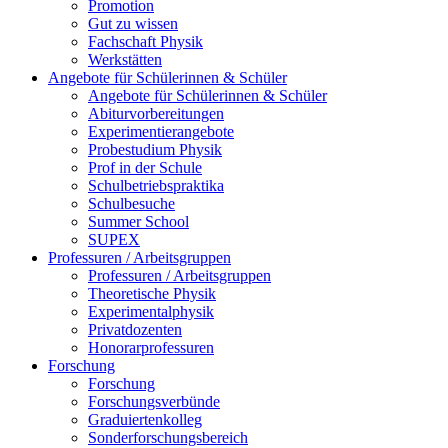
Promotion
Gut zu wissen
Fachschaft Physik
Werkstätten
Angebote für Schülerinnen & Schüler
Angebote für Schülerinnen & Schüler
Abiturvorbereitungen
Experimentierangebote
Probestudium Physik
Prof in der Schule
Schulbetriebspraktika
Schulbesuche
Summer School
SUPEX
Professuren / Arbeitsgruppen
Professuren / Arbeitsgruppen
Theoretische Physik
Experimentalphysik
Privatdozenten
Honorarprofessuren
Forschung
Forschung
Forschungsverbünde
Graduiertenkolleg
Sonderforschungsbereich