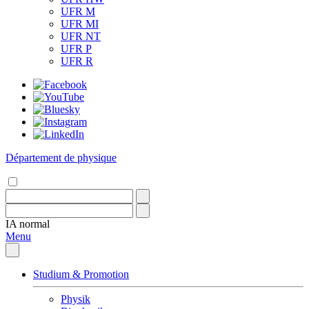
UFR M
UFR MI
UFR NT
UFR P
UFR R
Département de physique
IA
normal
Menu
Studium & Promotion
Physik