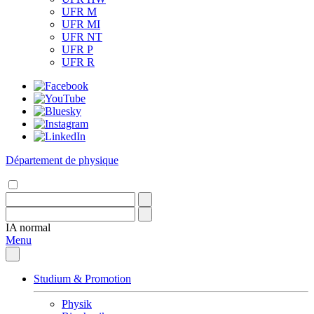
UFR M
UFR MI
UFR NT
UFR P
UFR R
Département de physique
IA
normal
Menu
Studium & Promotion
Physik