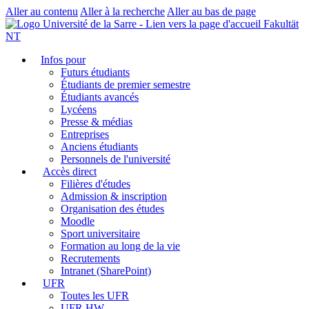
Aller au contenu
Aller à la recherche
Aller au bas de page
Fakultät
NT
Infos pour
Futurs étudiants
Étudiants de premier semestre
Étudiants avancés
Lycéens
Presse & médias
Entreprises
Anciens étudiants
Personnels de l'université
Accès direct
Filières d'études
Admission & inscription
Organisation des études
Moodle
Sport universitaire
Formation au long de la vie
Recrutements
Intranet (SharePoint)
UFR
Toutes les UFR
UFR HW