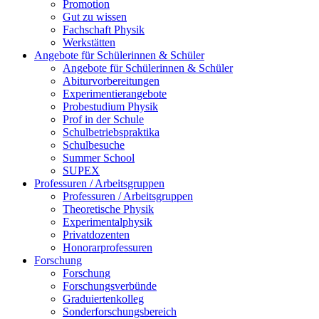
Promotion
Gut zu wissen
Fachschaft Physik
Werkstätten
Angebote für Schülerinnen & Schüler
Angebote für Schülerinnen & Schüler
Abiturvorbereitungen
Experimentierangebote
Probestudium Physik
Prof in der Schule
Schulbetriebspraktika
Schulbesuche
Summer School
SUPEX
Professuren / Arbeitsgruppen
Professuren / Arbeitsgruppen
Theoretische Physik
Experimentalphysik
Privatdozenten
Honorarprofessuren
Forschung
Forschung
Forschungsverbünde
Graduiertenkolleg
Sonderforschungsbereich