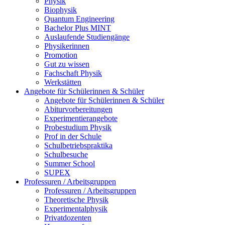
Physik
Biophysik
Quantum Engineering
Bachelor Plus MINT
Auslaufende Studiengänge
Physikerinnen
Promotion
Gut zu wissen
Fachschaft Physik
Werkstätten
Angebote für Schülerinnen & Schüler
Angebote für Schülerinnen & Schüler
Abiturvorbereitungen
Experimentierangebote
Probestudium Physik
Prof in der Schule
Schulbetriebspraktika
Schulbesuche
Summer School
SUPEX
Professuren / Arbeitsgruppen
Professuren / Arbeitsgruppen
Theoretische Physik
Experimentalphysik
Privatdozenten