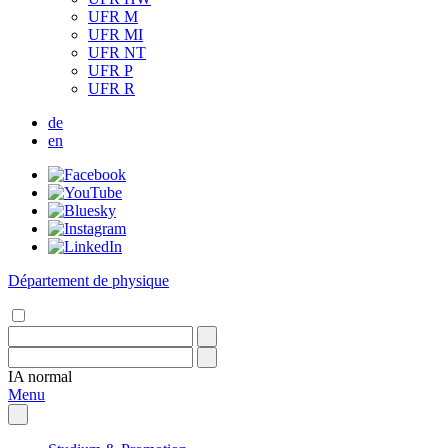
UFR M
UFR MI
UFR NT
UFR P
UFR R
de
en
Département de physique
IA
normal
Menu