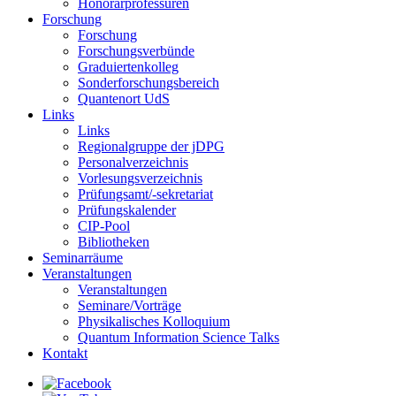
Honorarprofessuren
Forschung
Forschung
Forschungsverbünde
Graduiertenkolleg
Sonderforschungsbereich
Quantenort UdS
Links
Links
Regionalgruppe der jDPG
Personalverzeichnis
Vorlesungsverzeichnis
Prüfungsamt/-sekretariat
Prüfungskalender
CIP-Pool
Bibliotheken
Seminarräume
Veranstaltungen
Veranstaltungen
Seminare/Vorträge
Physikalisches Kolloquium
Quantum Information Science Talks
Kontakt