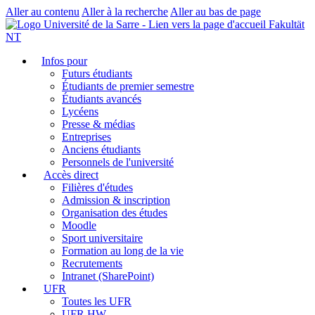
Aller au contenu
Aller à la recherche
Aller au bas de page
Fakultät
NT
Infos pour
Futurs étudiants
Étudiants de premier semestre
Étudiants avancés
Lycéens
Presse & médias
Entreprises
Anciens étudiants
Personnels de l'université
Accès direct
Filières d'études
Admission & inscription
Organisation des études
Moodle
Sport universitaire
Formation au long de la vie
Recrutements
Intranet (SharePoint)
UFR
Toutes les UFR
UFR HW