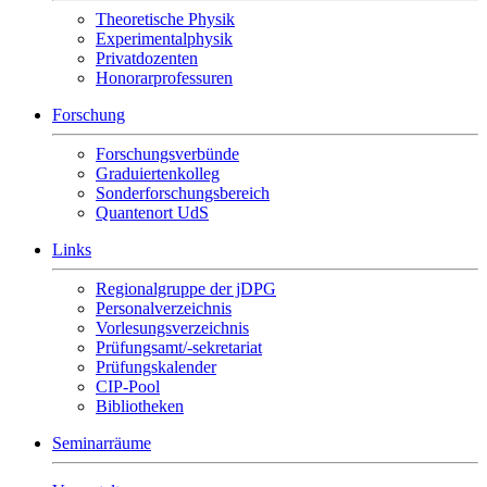
Theoretische Physik
Experimentalphysik
Privatdozenten
Honorarprofessuren
Forschung
Forschungsverbünde
Graduiertenkolleg
Sonderforschungsbereich
Quantenort UdS
Links
Regionalgruppe der jDPG
Personalverzeichnis
Vorlesungsverzeichnis
Prüfungsamt/-sekretariat
Prüfungskalender
CIP-Pool
Bibliotheken
Seminarräume