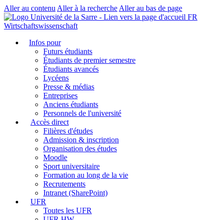
Aller au contenu
Aller à la recherche
Aller au bas de page
FR
Wirtschaftswissenschaft
Infos pour
Futurs étudiants
Étudiants de premier semestre
Étudiants avancés
Lycéens
Presse & médias
Entreprises
Anciens étudiants
Personnels de l'université
Accès direct
Filières d'études
Admission & inscription
Organisation des études
Moodle
Sport universitaire
Formation au long de la vie
Recrutements
Intranet (SharePoint)
UFR
Toutes les UFR
UFR HW