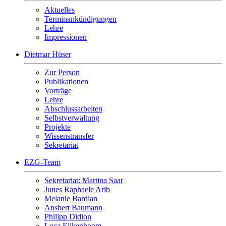
Aktuelles
Terminankündigungen
Lehre
Impressionen
Dietmar Hüser
Zur Person
Publikationen
Vorträge
Lehre
Abschlussarbeiten
Selbstverwaltung
Projekte
Wissenstransfer
Sekretariat
EZG-Team
Sekretariat: Martina Saar
Junes Raphaele Arib
Melanie Bardian
Ansbert Baumann
Philipp Didion
Luca Eijkenboom