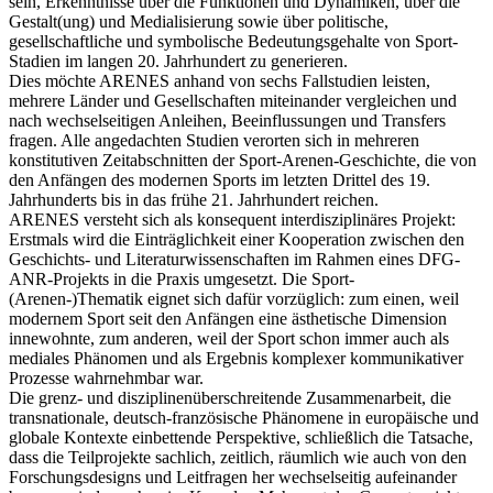
sein, Erkenntnisse über die Funktionen und Dynamiken, über die
Gestalt(ung) und Medialisierung sowie über politische,
gesellschaftliche und symbolische Bedeutungsgehalte von Sport-
Stadien im langen 20. Jahrhundert zu generieren.
Dies möchte ARENES anhand von sechs Fallstudien leisten,
mehrere Länder und Gesellschaften miteinander vergleichen und
nach wechselseitigen Anleihen, Beeinflussungen und Transfers
fragen. Alle angedachten Studien verorten sich in mehreren
konstitutiven Zeitabschnitten der Sport-Arenen-Geschichte, die von
den Anfängen des modernen Sports im letzten Drittel des 19.
Jahrhunderts bis in das frühe 21. Jahrhundert reichen.
ARENES versteht sich als konsequent interdisziplinäres Projekt:
Erstmals wird die Einträglichkeit einer Kooperation zwischen den
Geschichts- und Literaturwissenschaften im Rahmen eines DFG-
ANR-Projekts in die Praxis umgesetzt. Die Sport-
(Arenen-)Thematik eignet sich dafür vorzüglich: zum einen, weil
modernem Sport seit den Anfängen eine ästhetische Dimension
innewohnte, zum anderen, weil der Sport schon immer auch als
mediales Phänomen und als Ergebnis komplexer kommunikativer
Prozesse wahrnehmbar war.
Die grenz- und disziplinenüberschreitende Zusammenarbeit, die
transnationale, deutsch-französische Phänomene in europäische und
globale Kontexte einbettende Perspektive, schließlich die Tatsache,
dass die Teilprojekte sachlich, zeitlich, räumlich wie auch von den
Forschungsdesigns und Leitfragen her wechselseitig aufeinander