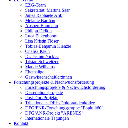
EZG-Team
Sekretariat: Martina Saar
Junes Raphaele Arib
Melanie Bardian
Ansbert Baumann
Philipp Didion
Luca Eijkenboom
Lisa Kristin Flöser
Tobias-Benjamin Kienzle
Chalisa Klein
Dr. Jasmin Nicklas
Tristan Schweitzer
Maude Williams
Ehemalige
Gastwissenschaftler:innen
Forschungsprojekte & Nachwuchsförderung
Forschungsprojekte & Nachwuchsförderung
Dissertationsprojekte
Post-Doc-Projekte
Trinationales DFH-Doktorandenkolleg
DFG/FNR-Forschungsgruppe "Popkult60"
DFG/ANR-Projekt "ARENES"
Internationale Tagungen
Kontakt