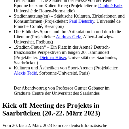
Deutschland – Die Stadien in der Presse von der Belle
Époque bis zum Kalten Krieg (Projektleiterin:
Daphné Bolz
,
Université de Rouen-Normandie)
Stadionnutzung(en) – Städtische Kulturen, Zirkulationen und
Konsumformen (Projektleiter:
Paul Dietschy
, Université de
Franche-Comté, Besançon)
Die Ethik des Sports und ihre Artikulation in und durch die
Literatur (Projektleiter:
Andreas Gelz
, Albert-Ludwigs-
Universität, Freiburg)
„Stadion-Frauen“ – Ein Platz in der Arena? Deutsch-
französische Perspektiven im langen 20. Jahrhundert
(Projektleiter:
Dietmar Hüser
, Universität des Saarlandes,
Saarbrücken)
Kulturen und Ästhetiken von Sport-Arenen (Projektleiter:
Alexis Tadié
, Sorbonne-Université, Paris)
Der Abendvortrag von Professor Gunter Gebauer im
Graduate Centre der Universität des Saarlandes
Kick-off-Meeting des Projekts in
Saarbrücken (20.-22. März 2023)
Vom 20. bis 22. März 2023 kam das deutsch-französische