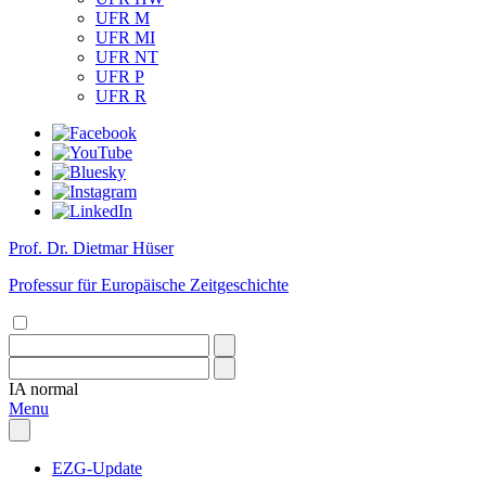
UFR M
UFR MI
UFR NT
UFR P
UFR R
Prof. Dr. Dietmar Hüser
Professur für Europäische Zeitgeschichte
IA
normal
Menu
EZG-Update