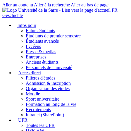
Aller au contenu
Aller à la recherche
Aller au bas de page
FR
Geschichte
Infos pour
Futurs étudiants
Étudiants de premier semestre
Étudiants avancés
Lycéens
Presse & médias
Entreprises
Anciens étudiants
Personnels de l'université
Accès direct
Filières d'études
Admission & inscription
Organisation des études
Moodle
Sport universitaire
Formation au long de la vie
Recrutements
Intranet (SharePoint)
UFR
Toutes les UFR
UFR HW