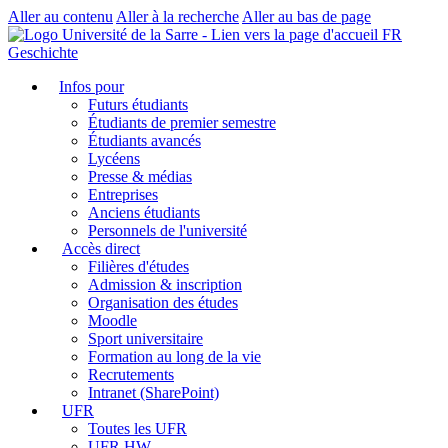
Aller au contenu
Aller à la recherche
Aller au bas de page
FR
Geschichte
Infos pour
Futurs étudiants
Étudiants de premier semestre
Étudiants avancés
Lycéens
Presse & médias
Entreprises
Anciens étudiants
Personnels de l'université
Accès direct
Filières d'études
Admission & inscription
Organisation des études
Moodle
Sport universitaire
Formation au long de la vie
Recrutements
Intranet (SharePoint)
UFR
Toutes les UFR
UFR HW