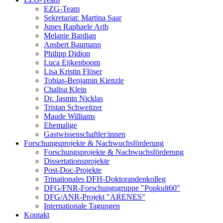
EZG-Team
Sekretariat: Martina Saar
Junes Raphaele Arib
Melanie Bardian
Ansbert Baumann
Philipp Didion
Luca Eijkenboom
Lisa Kristin Flöser
Tobias-Benjamin Kienzle
Chalisa Klein
Dr. Jasmin Nicklas
Tristan Schweitzer
Maude Williams
Ehemalige
Gastwissenschaftler:innen
Forschungsprojekte & Nachwuchsförderung
Forschungsprojekte & Nachwuchsförderung
Dissertationsprojekte
Post-Doc-Projekte
Trinationales DFH-Doktorandenkolleg
DFG/FNR-Forschungsgruppe "Popkult60"
DFG/ANR-Projekt "ARENES"
Internationale Tagungen
Kontakt