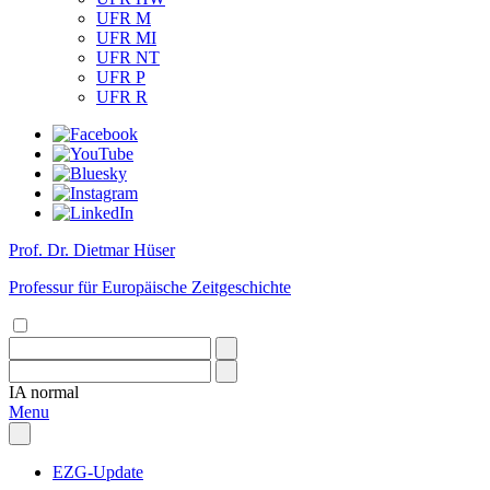
UFR M
UFR MI
UFR NT
UFR P
UFR R
Prof. Dr. Dietmar Hüser
Professur für Europäische Zeitgeschichte
IA
normal
Menu
EZG-Update