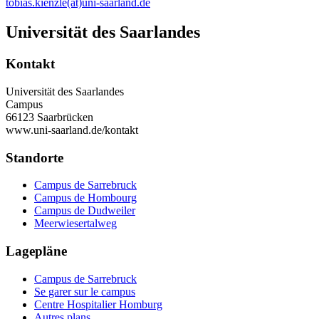
tobias.kienzle(at)uni-saarland.de
Universität des Saarlandes
Kontakt
Universität des Saarlandes
Campus
66123 Saarbrücken
www.uni-saarland.de/kontakt
Standorte
Campus de Sarrebruck
Campus de Hombourg
Campus de Dudweiler
Meerwiesertalweg
Lagepläne
Campus de Sarrebruck
Se garer sur le campus
Centre Hospitalier Homburg
Autres plans