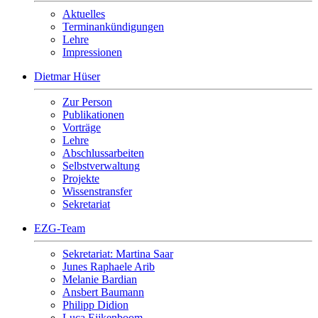
Aktuelles
Terminankündigungen
Lehre
Impressionen
Dietmar Hüser
Zur Person
Publikationen
Vorträge
Lehre
Abschlussarbeiten
Selbstverwaltung
Projekte
Wissenstransfer
Sekretariat
EZG-Team
Sekretariat: Martina Saar
Junes Raphaele Arib
Melanie Bardian
Ansbert Baumann
Philipp Didion
Luca Eijkenboom