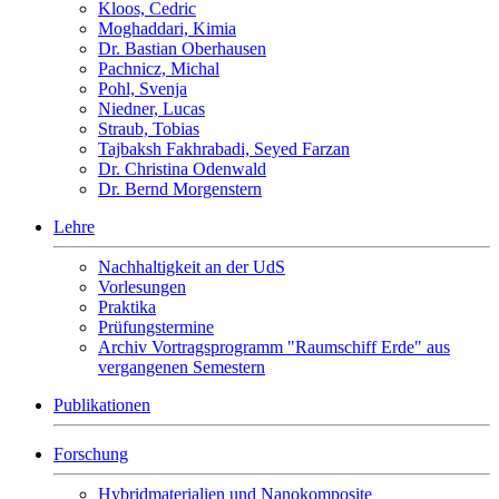
Kloos, Cedric
Moghaddari, Kimia
Dr. Bastian Oberhausen
Pachnicz, Michal
Pohl, Svenja
Niedner, Lucas
Straub, Tobias
Tajbaksh Fakhrabadi, Seyed Farzan
Dr. Christina Odenwald
Dr. Bernd Morgenstern
Lehre
Nachhaltigkeit an der UdS
Vorlesungen
Praktika
Prüfungstermine
Archiv Vortragsprogramm "Raumschiff Erde" aus
vergangenen Semestern
Publikationen
Forschung
Hybridmaterialien und Nanokomposite