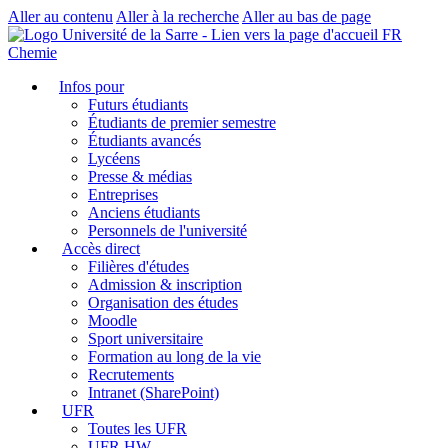
Aller au contenu
Aller à la recherche
Aller au bas de page
FR
Chemie
Infos pour
Futurs étudiants
Étudiants de premier semestre
Étudiants avancés
Lycéens
Presse & médias
Entreprises
Anciens étudiants
Personnels de l'université
Accès direct
Filières d'études
Admission & inscription
Organisation des études
Moodle
Sport universitaire
Formation au long de la vie
Recrutements
Intranet (SharePoint)
UFR
Toutes les UFR
UFR HW