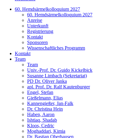
60. Hemdsärmelkolloquium 2027
60. Hemdsärmelkolloquium 2027
Anreise
Unterkunft
Registrierung
Kontakt
Sponsoren
Wissenschaftliches Programm
Kontakt
Team
Team
Univ.-Prof. Dr. Guido Kickelbick
Susanne Limbach (Sekretariat)
PD Dr. Oliver Janka
apl. Prof. Dr. Ralf Kautenburger
Engel, Stefan
Gießelmann, Elias
Kannengießer, Jan-Falk
Dr. Christina Hein
Haben, Aaron
Ishtiaq, Shadab
Kloos, Cedric
Moghaddari, Kimia
Dr. Bastian Oberhausen