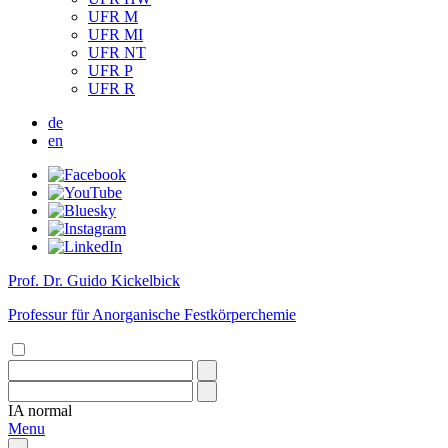
UFR M
UFR MI
UFR NT
UFR P
UFR R
de
en
Prof. Dr. Guido Kickelbick
Professur für Anorganische Festkörperchemie
IA
normal
Menu