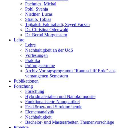
Pachnicz, Michal
Pohl, Svenja
Niedner, Lucas
Straub, Tobias
Tajbaksh Fakhrabadi, Seyed Farzan
Dr. Christina Odenwald
Dr. Bernd Morgenstern
Lehre
Lehre
Nachhaltigkeit an der UdS
Vorlesungen
Praktika
Prüfungstermine
Archiv Vortragsprogramm "Raumschiff Erde" aus
vergangenen Semestern
Publikationen
Forschung
Forschung
Hybridmaterialien und Nanokomposite
Funktionalisierte Nanopartikel
Festkörper- und Strukturchemie
Elementanalytik
Nachhaltigkeit
Bachelor- und Masterarbeiten Themenvorschläge
Projekte