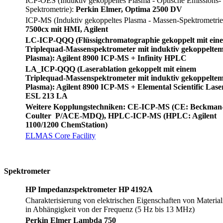
ICP-OES (Induktiv gekoppeltes Plasma - Optische Emissions-
Spektrometrie):
Perkin Elmer, Optima 2500 DV
ICP-MS (Induktiv gekoppeltes Plasma - Massen-Spektrometrie
7500cx mit HMI, Agilent
LC-ICP-QQQ (Flüssigchromatographie gekoppelt mit ein
Triplequad-Massenspektrometer mit induktiv gekoppelte
Plasma): Agilent 8900 ICP-MS + Infinity HPLC
LA_ICP-QQQ (Laserablation gekoppelt mit einem
Triplequad-Massenspektrometer mit induktiv gekoppelte
Plasma): Agilent 8900 ICP-MS + Elemental Scientific Lase
ESL 213 LA
Weitere Kopplungstechniken: CE-ICP-MS (CE: Beckman
Coulter P/ACE-MDQ), HPLC-ICP-MS (HPLC: Agilent
1100/1200 ChemStation)
ELMAS Core Facility
Spektrometer
HP Impedanzspektrometer HP 4192A
Charakterisierung von elektrischen Eigenschaften von Material
in Abhängigkeit von der Frequenz (5 Hz bis 13 MHz)
Perkin Elmer Lambda 750