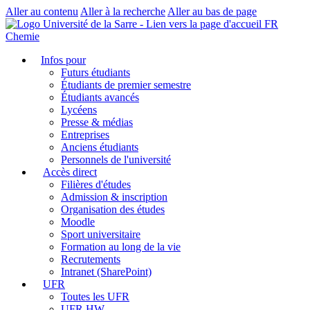
Aller au contenu
Aller à la recherche
Aller au bas de page
FR
Chemie
Infos pour
Futurs étudiants
Étudiants de premier semestre
Étudiants avancés
Lycéens
Presse & médias
Entreprises
Anciens étudiants
Personnels de l'université
Accès direct
Filières d'études
Admission & inscription
Organisation des études
Moodle
Sport universitaire
Formation au long de la vie
Recrutements
Intranet (SharePoint)
UFR
Toutes les UFR
UFR HW