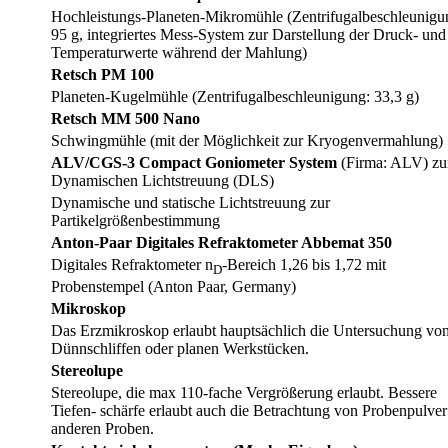
Hochleistungs-Planeten-Mikromühle (Zentrifugalbeschleunigu
95 g, integriertes Mess-System zur Darstellung der Druck- und
Temperaturwerte während der Mahlung)
Retsch PM 100
Planeten-Kugelmühle (Zentrifugalbeschleunigung: 33,3 g)
Retsch MM 500 Nano
Schwingmühle (mit der Möglichkeit zur Kryogenvermahlung)
ALV/CGS-3 Compact Goniometer System
(Firma: ALV) zu
Dynamischen Lichtstreuung (DLS)
Dynamische und statische Lichtstreuung zur
Partikelgrößenbestimmung
Anton-Paar Digitales Refraktometer Abbemat 350
Digitales Refraktometer n
-Bereich 1,26 bis 1,72 mit
D
Probenstempel (Anton Paar, Germany)
Mikroskop
Das Erzmikroskop erlaubt hauptsächlich die Untersuchung vo
Dünnschliffen oder planen Werkstücken.
Stereolupe
Stereolupe, die max 110-fache Vergrößerung erlaubt. Bessere
Tiefen- schärfe erlaubt auch die Betrachtung von Probenpulve
anderen Proben.