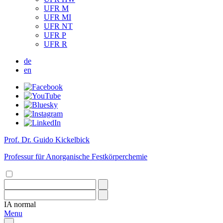
UFR M
UFR MI
UFR NT
UFR P
UFR R
de
en
Prof. Dr. Guido Kickelbick
Professur für Anorganische Festkörperchemie
IA
normal
Menu