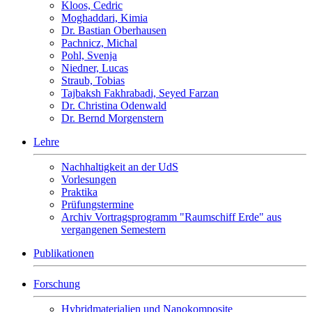
Kloos, Cedric
Moghaddari, Kimia
Dr. Bastian Oberhausen
Pachnicz, Michal
Pohl, Svenja
Niedner, Lucas
Straub, Tobias
Tajbaksh Fakhrabadi, Seyed Farzan
Dr. Christina Odenwald
Dr. Bernd Morgenstern
Lehre
Nachhaltigkeit an der UdS
Vorlesungen
Praktika
Prüfungstermine
Archiv Vortragsprogramm "Raumschiff Erde" aus
vergangenen Semestern
Publikationen
Forschung
Hybridmaterialien und Nanokomposite