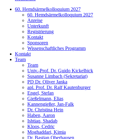
60. Hemdsärmelkolloquium 2027
60. Hemdsärmelkolloquium 2027
Anreise
Unterkunft
Registrierung
Kontakt
Sponsoren
Wissenschaftliches Programm
Kontakt
Team
Team
Univ.-Prof. Dr. Guido Kickelbick
Susanne Limbach (Sekretariat)
PD Dr. Oliver Janka
apl. Prof. Dr. Ralf Kautenburger
Engel, Stefan
Gießelmann, Elias
Kannengießer, Jan-Falk
Dr. Christina Hein
Haben, Aaron
Ishtiaq, Shadab
Kloos, Cedric
Moghaddari, Kimia
Dr. Bastian Oberhausen