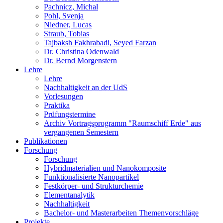
Pachnicz, Michal
Pohl, Svenja
Niedner, Lucas
Straub, Tobias
Tajbaksh Fakhrabadi, Seyed Farzan
Dr. Christina Odenwald
Dr. Bernd Morgenstern
Lehre
Lehre
Nachhaltigkeit an der UdS
Vorlesungen
Praktika
Prüfungstermine
Archiv Vortragsprogramm "Raumschiff Erde" aus
vergangenen Semestern
Publikationen
Forschung
Forschung
Hybridmaterialien und Nanokomposite
Funktionalisierte Nanopartikel
Festkörper- und Strukturchemie
Elementanalytik
Nachhaltigkeit
Bachelor- und Masterarbeiten Themenvorschläge
Projekte