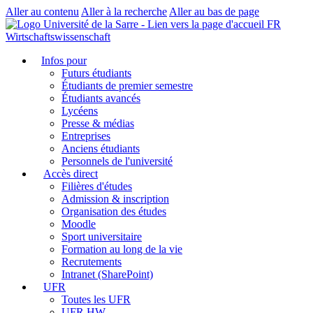
Aller au contenu
Aller à la recherche
Aller au bas de page
FR
Wirtschaftswissenschaft
Infos pour
Futurs étudiants
Étudiants de premier semestre
Étudiants avancés
Lycéens
Presse & médias
Entreprises
Anciens étudiants
Personnels de l'université
Accès direct
Filières d'études
Admission & inscription
Organisation des études
Moodle
Sport universitaire
Formation au long de la vie
Recrutements
Intranet (SharePoint)
UFR
Toutes les UFR
UFR HW