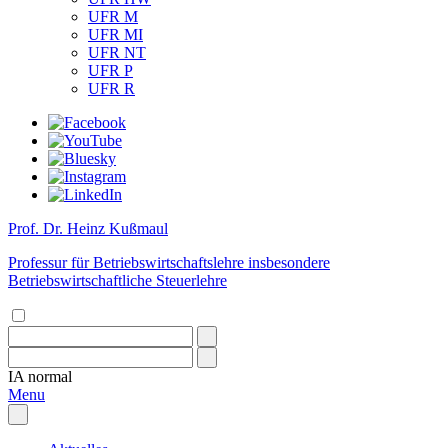
UFR M
UFR MI
UFR NT
UFR P
UFR R
Prof. Dr. Heinz Kußmaul
Professur für Betriebswirtschaftslehre insbesondere
Betriebswirtschaftliche Steuerlehre
IA
normal
Menu