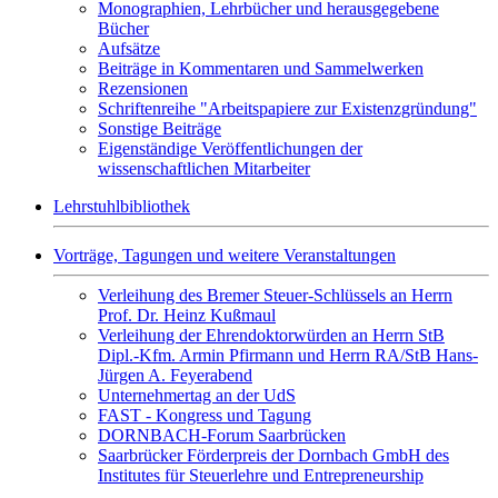
Monographien, Lehrbücher und herausgegebene
Bücher
Aufsätze
Beiträge in Kommentaren und Sammelwerken
Rezensionen
Schriftenreihe "Arbeitspapiere zur Existenzgründung"
Sonstige Beiträge
Eigenständige Veröffentlichungen der
wissenschaftlichen Mitarbeiter
Lehrstuhlbibliothek
Vorträge, Tagungen und weitere Veranstaltungen
Verleihung des Bremer Steuer-Schlüssels an Herrn
Prof. Dr. Heinz Kußmaul
Verleihung der Ehrendoktorwürden an Herrn StB
Dipl.-Kfm. Armin Pfirmann und Herrn RA/StB Hans-
Jürgen A. Feyerabend
Unternehmertag an der UdS
FAST - Kongress und Tagung
DORNBACH-Forum Saarbrücken
Saarbrücker Förderpreis der Dornbach GmbH des
Institutes für Steuerlehre und Entrepreneurship