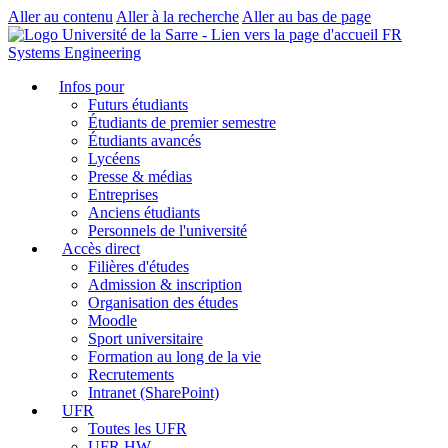
Aller au contenu
Aller à la recherche
Aller au bas de page
FR
Systems Engineering
Infos pour
Futurs étudiants
Étudiants de premier semestre
Étudiants avancés
Lycéens
Presse & médias
Entreprises
Anciens étudiants
Personnels de l'université
Accès direct
Filières d'études
Admission & inscription
Organisation des études
Moodle
Sport universitaire
Formation au long de la vie
Recrutements
Intranet (SharePoint)
UFR
Toutes les UFR
UFR HW