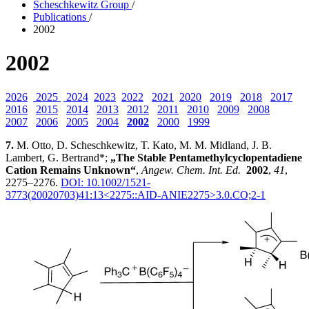
Scheschkewitz Group
/
Publications
/
2002
2002
2026
2025
2024
2023
2022
2021
2020
2019
2018
2017
2016
2015
2014
2013
2012
2011
2010
2009
2008
2007
2006
2005
2004
2002
2000
1999
7.
M. Otto, D. Scheschkewitz, T. Kato, M. M. Midland, J. B.
Lambert, G. Bertrand*;
„The Stable Pentamethylcyclopentadiene
Cation Remains Unknown“
,
Angew. Chem. Int. Ed.
2002
,
41
,
2275–2276.
DOI: 10.1002/1521-
3773(20020703)41:13<2275::AID-ANIE2275>3.0.CO;2-1