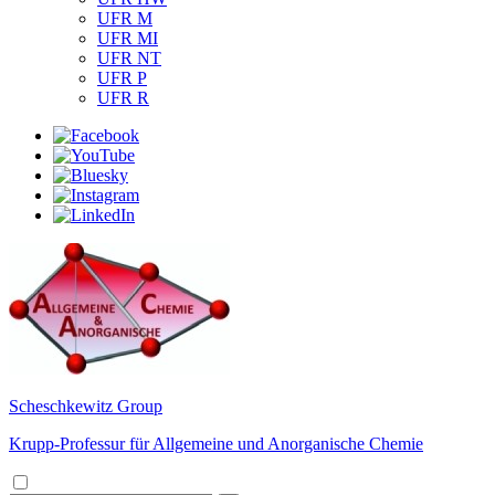
UFR M
UFR MI
UFR NT
UFR P
UFR R
Scheschkewitz Group
Krupp-Professur für Allgemeine und Anorganische Chemie