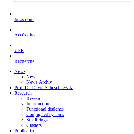
Infos pour
Accès direct
UFR
Recherche
News
News
News-Archiv
Prof. Dr. David Scheschkewitz
Research
Research
Introduction
Functional disilenes
Conjugated systems
Small rings
Clusters
Publications