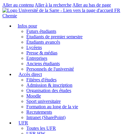
Aller au contenu
Aller à la recherche
Aller au bas de page
FR
Chemie
Infos pour
Futurs étudiants
Étudiants de premier semestre
Étudiants avancés
Lycéens
Presse & médias
Entreprises
Anciens étudiants
Personnels de l'université
Accès direct
Filières d'études
Admission & inscription
Organisation des études
Moodle
Sport universitaire
Formation au long de la vie
Recrutements
Intranet (SharePoint)
UFR
Toutes les UFR
UFR HW