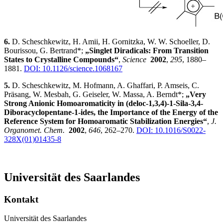
6.
D. Scheschkewitz, H. Amii, H. Gornitzka, W. W. Schoeller, D.
Bourissou, G. Bertrand*;
„Singlet Diradicals: From Transition
States to Crystalline Compounds“
,
Science
2002
,
295
, 1880–
1881.
DOI: 10.1126/science.1068167
5.
D. Scheschkewitz, M. Hofmann, A. Ghaffari, P. Amseis, C.
Präsang, W. Mesbah, G. Geiseler, W. Massa, A. Berndt*;
„Very
Strong Anionic Homoaromaticity in (deloc-1,3,4)-1-Sila-3,4-
Diboracyclopentane-1-ides, the Importance of the Energy of the
Reference System for Homoaromatic Stabilization Energies“
,
J.
Organomet. Chem.
2002
,
646
, 262–270.
DOI: 10.1016/S0022-
328X(01)01435-8
Universität des Saarlandes
Kontakt
Universität des Saarlandes