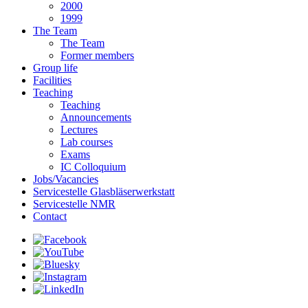
2000
1999
The Team
The Team
Former members
Group life
Facilities
Teaching
Teaching
Announcements
Lectures
Lab courses
Exams
IC Colloquium
Jobs/Vacancies
Servicestelle Glasbläserwerkstatt
Servicestelle NMR
Contact