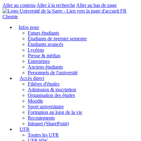
Aller au contenu
Aller à la recherche
Aller au bas de page
FR
Chemie
Infos pour
Futurs étudiants
Étudiants de premier semestre
Étudiants avancés
Lycéens
Presse & médias
Entreprises
Anciens étudiants
Personnels de l'université
Accès direct
Filières d'études
Admission & inscription
Organisation des études
Moodle
Sport universitaire
Formation au long de la vie
Recrutements
Intranet (SharePoint)
UFR
Toutes les UFR
UFR HW