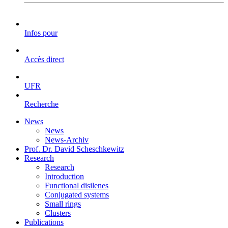
Infos pour
Accès direct
UFR
Recherche
News
News
News-Archiv
Prof. Dr. David Scheschkewitz
Research
Research
Introduction
Functional disilenes
Conjugated systems
Small rings
Clusters
Publications