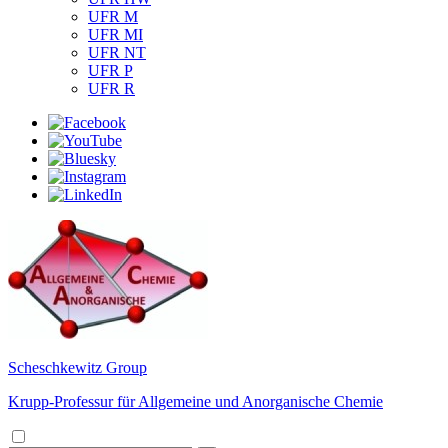
UFR M
UFR MI
UFR NT
UFR P
UFR R
Scheschkewitz Group
Krupp-Professur für Allgemeine und Anorganische Chemie