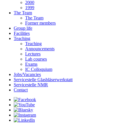
2000
1999
The Team
The Team
Former members
Group life
Facilities
Teaching
Teaching
Announcements
Lectures
Lab courses
Exams
IC Colloquium
Jobs/Vacancies
Servicestelle Glasbläserwerkstatt
Servicestelle NMR
Contact