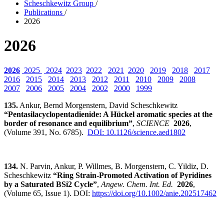
Scheschkewitz Group
/
Publications
/
2026
2026
2026
2025
2024
2023
2022
2021
2020
2019
2018
2017
2016
2015
2014
2013
2012
2011
2010
2009
2008
2007
2006
2005
2004
2002
2000
1999
135.
Ankur, Bernd Morgenstern, David Scheschkewitz
“Pentasilacyclopentadienide: A Hückel aromatic species at the
border of resonance and equilibrium”
,
SCIENCE
2026
,
(Volume 391, No. 6785).
DOI: 10.1126/science.aed1802
134.
N. Parvin, Ankur, P. Willmes, B. Morgenstern, C. Yildiz, D.
Scheschkewitz
“Ring Strain-Promoted Activation of Pyridines
by a Saturated BSi2 Cycle”
,
Angew. Chem. Int. Ed.
2026
,
(Volume 65, Issue 1). DOI:
https://doi.org/10.1002/anie.202517462