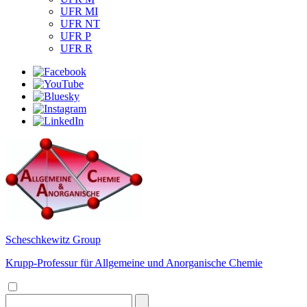
UFR MI
UFR NT
UFR P
UFR R
Scheschkewitz Group
Krupp-Professur für Allgemeine und Anorganische Chemie