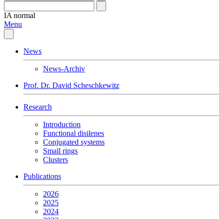
IA
normal
Menu
News
News-Archiv
Prof. Dr. David Scheschkewitz
Research
Introduction
Functional disilenes
Conjugated systems
Small rings
Clusters
Publications
2026
2025
2024