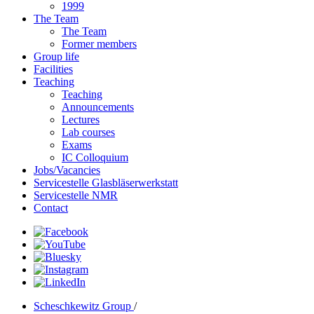
1999
The Team
The Team
Former members
Group life
Facilities
Teaching
Teaching
Announcements
Lectures
Lab courses
Exams
IC Colloquium
Jobs/Vacancies
Servicestelle Glasbläserwerkstatt
Servicestelle NMR
Contact
Scheschkewitz Group
/