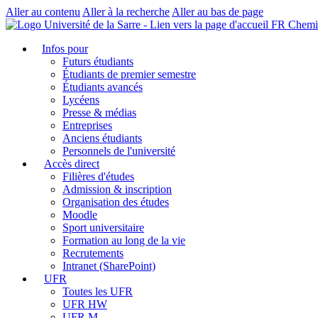
Aller au contenu
Aller à la recherche
Aller au bas de page
FR Chemi
Infos pour
Futurs étudiants
Étudiants de premier semestre
Étudiants avancés
Lycéens
Presse & médias
Entreprises
Anciens étudiants
Personnels de l'université
Accès direct
Filières d'études
Admission & inscription
Organisation des études
Moodle
Sport universitaire
Formation au long de la vie
Recrutements
Intranet (SharePoint)
UFR
Toutes les UFR
UFR HW
UFR M