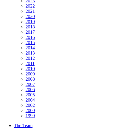
2023
2022
2021
2020
2019
2018
2017
2016
2015
2014
2013
2012
2011
2010
2009
2008
2007
2006
2005
2004
2002
2000
1999
The Team