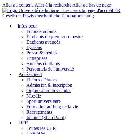
Aller au contenu
Aller à la recherche
Aller au bas de page
FR
Gesellschaftswissenschaftliche Europaforschung
Infos pour
Futurs étudiants
Étudiants de premier semestre
Étudiants avancés
Lycéens
Presse & médias
Entreprises
Anciens étudiants
Personnels de l'université
Accès direct
Filières d'études
Admission & inscription
Organisation des études
Moodle
Sport universitaire
Formation au long de la vie
Recrutements
Intranet (SharePoint)
UFR
Toutes les UFR
UFR HW