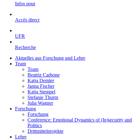
Infos pour
Accès direct
UFR
Recherche
Aktuelles aus Forschung und Lehre
Team
Team
Beatriz Carbone
Katja Demler
Janna Fischer
Katja Stempel
Stefanie Thurm
Julia Wagner
Forschung
Forschung
Conference: Emotional Dynamics of (In)security and
Politics
Drittmittelprojekte
Lehre