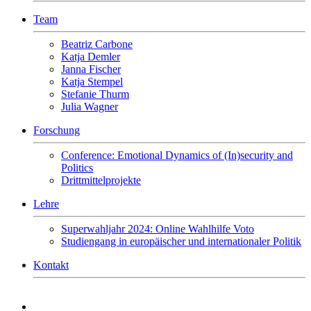
Team
Beatriz Carbone
Katja Demler
Janna Fischer
Katja Stempel
Stefanie Thurm
Julia Wagner
Forschung
Conference: Emotional Dynamics of (In)security and
Politics
Drittmittelprojekte
Lehre
Superwahljahr 2024: Online Wahlhilfe Voto
Studiengang in europäischer und internationaler Politik
Kontakt