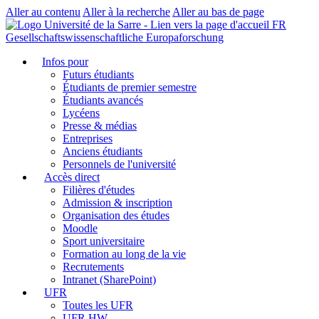
Aller au contenu
Aller à la recherche
Aller au bas de page
FR
Gesellschaftswissenschaftliche Europaforschung
Infos pour
Futurs étudiants
Étudiants de premier semestre
Étudiants avancés
Lycéens
Presse & médias
Entreprises
Anciens étudiants
Personnels de l'université
Accès direct
Filières d'études
Admission & inscription
Organisation des études
Moodle
Sport universitaire
Formation au long de la vie
Recrutements
Intranet (SharePoint)
UFR
Toutes les UFR
UFR HW