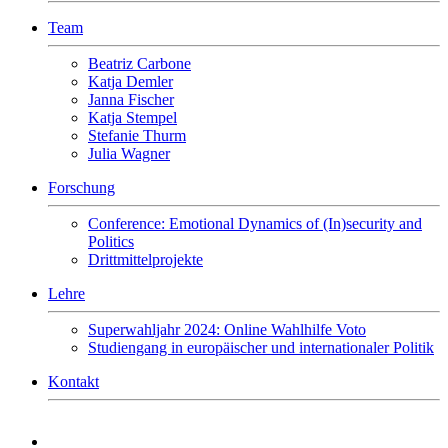
Team
Beatriz Carbone
Katja Demler
Janna Fischer
Katja Stempel
Stefanie Thurm
Julia Wagner
Forschung
Conference: Emotional Dynamics of (In)security and
Politics
Drittmittelprojekte
Lehre
Superwahljahr 2024: Online Wahlhilfe Voto
Studiengang in europäischer und internationaler Politik
Kontakt