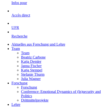
Infos pour
Accès direct
UFR
Recherche
Aktuelles aus Forschung und Lehre
Team
Team
Beatriz Carbone
Katja Demler
Janna Fischer
Katja Stempel
Stefanie Thurm
Julia Wagner
Forschung
Forschung
Conference: Emotional Dynamics of (In)security and
Politics
Drittmittelprojekte
Lehre