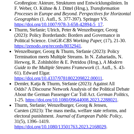
Großregion: Akteure, Strukturen und Entwicklungslinien. In
F. Weber, O. Kühne & J. Dittel (Hrsg.),
Transformation
Processes in Europe and Beyond. Perspectives for Horizontal
Geographies
(1. Aufl., S. 377-397). Springer VS.
https://doi.org/10.1007/978-3-658-42894-5_17
.
Thurm, Stefanie; Ulrich, Peter & Wenzelburger, Georg
(2023): Policy Borderlands: Borders and Governance in
Political Science.
UniGR-CBS Working Paper,
(17), 21-30.
https://zenodo.org/records/8032941
.
Wenzelburger, Georg & Thurm, Stefanie (2023): Policy
Termination meets Multiple Streams. In N. Zahariadis, N.
Herweg, R. Zohlnhöfer & E. Petridou (Hrsg.),
A Modern
Guide to the Multiple Streams Framework
(1. Aufl., S. 43-
61). Edward Elgar.
https://doi.org/10.4337/9781802209822.00011
.
Demler, Katja & Thurm, Stefanie (2023): Against All
Odds? A Discourse Network Analysis of the Political Debate
About the German Passenger Car Toll Act.
German Politics
,
1-25.
https://doi.org/10.1080/09644008.2023.2288021
.
Thurm, Stefanie; Wenzelburger, Georg & Jensen,
Carsten (2023): The mass media, welfare state reforms, and
electoral punishment.
Journal of European Public Policy
,
31(5), 1396–1419.
https://doi.org/10.1080/13501763.2023.2168029
.