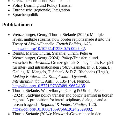
Grenzüberschreitende Kooperation
Policy Learning und Policy Transfer
Europäische (regionale) Integration
Sprachenpolitik
Publikationen
Wenzelburger, Georg; Thurm, Stefanie (2025): Multiple
levels, multiple streams: how border regions made it into the
Treaty of Aix-la-Chapelle.
French Politics
, 1-23.
https://doi.org/10.1057/s41253-025-00279-2
.
Rennts, Martin; Thurm, Stefanie; Ulrich, Peter &
Wenzelburger, Georg (2024):
Policy
-Transfer in und
zwischen
Borderlands
. Grenzregionale Strategien als Beispiel
für inter- und intranationalen
Policy
-Transfer. In S. Bonin, L.
Gailing, K. Mangels, T. Schank & D.Z. Rhobodes (Hrsg.),
Linking Borderlands: Komplexität - Dynamik -
Interdisziplinität
(1. Aufl., S. 135-146). Nomos.
https://doi.org/10.5771/9783748919667-135
.
Thurm, Stefanie; Wenzelburger, Georg & Ulrich, Peter
(2024): Studying policy transfer and policy learning in border
regions. A proposition for interdisciplinary dialogue and a
research agenda.
Regional & Federal Studies
, 1-26,
https://doi.org/10.1080/13597566.2024.2329882
.
Thurm, Stefanie (2024): Netzwerk-Governance in der