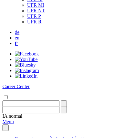
UFR MI
UFR NT
UFR P
UFR R
de
en
fr
Career Center
IA
normal
Menu