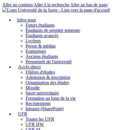
Aller au contenu
Aller à la recherche
Aller au bas de page
Infos pour
Futurs étudiants
Étudiants de premier semestre
Étudiants avancés
Lycéens
Presse & médias
Entreprises
Anciens étudiants
Personnels de l'université
Accès direct
Filières d'études
Admission & inscription
Organisation des études
Moodle
Sport universitaire
Formation au long de la vie
Recrutements
Intranet (SharePoint)
UFR
Toutes les UFR
UFR HW
UFR M