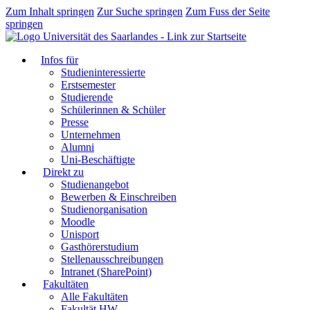
Zum Inhalt springen
Zur Suche springen
Zum Fuss der Seite
springen
Infos für
Studieninteressierte
Erstsemester
Studierende
Schülerinnen & Schüler
Presse
Unternehmen
Alumni
Uni-Beschäftigte
Direkt zu
Studienangebot
Bewerben & Einschreiben
Studienorganisation
Moodle
Unisport
Gasthörerstudium
Stellenausschreibungen
Intranet (SharePoint)
Fakultäten
Alle Fakultäten
Fakultät HW