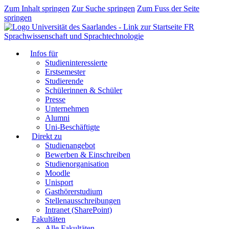
Zum Inhalt springen
Zur Suche springen
Zum Fuss der Seite
springen
FR
Sprachwissenschaft und Sprachtechnologie
Infos für
Studieninteressierte
Erstsemester
Studierende
Schülerinnen & Schüler
Presse
Unternehmen
Alumni
Uni-Beschäftigte
Direkt zu
Studienangebot
Bewerben & Einschreiben
Studienorganisation
Moodle
Unisport
Gasthörerstudium
Stellenausschreibungen
Intranet (SharePoint)
Fakultäten
Alle Fakultäten