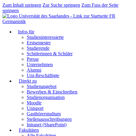
Zum Inhalt springen
Zur Suche springen
Zum Fuss der Seite
springen
FR
Germanistik
Infos für
Studieninteressierte
Erstsemester
Studierende
Schülerinnen & Schüler
Presse
Unternehmen
Alumni
Uni-Beschäftigte
Direkt zu
Studienangebot
Bewerben & Einschreiben
Studienorganisation
Moodle
Unisport
Gasthörerstudium
Stellenausschreibungen
Intranet (SharePoint)
Fakultäten
Alle Fakultäten