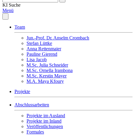
KI
Suche
Menü
Team
Jun.-Prof. Dr. Anselm Crombach
Stefan Lüttke
Anna Rettenmaier
Pauline Gierend
Lisa Jacob
M.Sc. Julia Schneider
M.Sc. Ornella Irambona
M.Sc. Kerstin Mayer
M.A. Maya Kfoury
Projekte
Abschlussarbeiten
Projekte im Ausland
Projekte im Inland
Veröffentlichungen
Formales