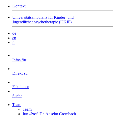
Kontakt
Universitätsambulanz für Kinder- und
Jugendlichenpsychotherapie (UKJP)
de
en
fr
Infos für
Direkt zu
Fakultäten
Suche
Team
Team
Jun.-Prof. Dr. Anselm Crombach