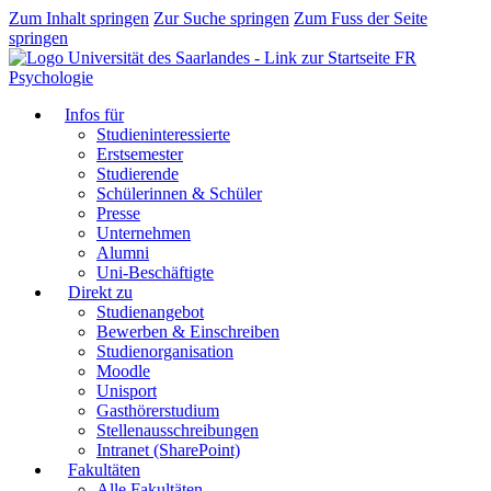
Zum Inhalt springen
Zur Suche springen
Zum Fuss der Seite
springen
FR
Psychologie
Infos für
Studieninteressierte
Erstsemester
Studierende
Schülerinnen & Schüler
Presse
Unternehmen
Alumni
Uni-Beschäftigte
Direkt zu
Studienangebot
Bewerben & Einschreiben
Studienorganisation
Moodle
Unisport
Gasthörerstudium
Stellenausschreibungen
Intranet (SharePoint)
Fakultäten
Alle Fakultäten