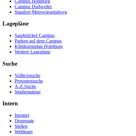
Campus Homburg
Campus Dudweiler
Standort Meerwiesertalweg
Lagepläne
Saarbrücker Campus
Parken auf dem Campus
Klinikumsplan Homburg
Weitere Lagepläne
Suche
Volltextsuche
Personensuche
A-Z-Suche
Studiengänge
Intern
Intranet
Dezernate
Stellen
Webteam