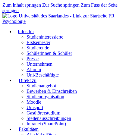
Zum Inhalt springen
Zur Suche springen
Zum Fuss der Seite
springen
FR
Psychologie
Infos für
Studieninteressierte
Erstsemester
Studierende
Schülerinnen & Schüler
Presse
Unternehmen
Alumni
Uni-Beschäftigte
Direkt zu
Studienangebot
Bewerben & Einschreiben
Studienorganisation
Moodle
Unisport
Gasthörerstudium
Stellenausschreibungen
Intranet (SharePoint)
Fakultäten
Alle Fakultäten