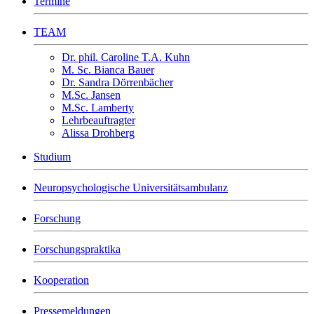
Termine
TEAM
Dr. phil. Caroline T.A. Kuhn
M. Sc. Bianca Bauer
Dr. Sandra Dörrenbächer
M.Sc. Jansen
M.Sc. Lamberty
Lehrbeauftragter
Alissa Drohberg
Studium
Neuropsychologische Universitätsambulanz
Forschung
Forschungspraktika
Kooperation
Pressemeldungen