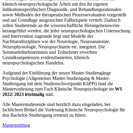
klinisch-neuropsychologische Arbeit mit den ihr eigenen
indikationsspezifischen Diagnostik- und Behandlungsrationalen
sowie Methoden der therapeutischen Prozessevaluation vorgestellt
und auf Grundlage ausgesuchter Fallbeispiele vertieft. Dadurch
sollen Studierende an die wissenschaftliche Herangehensweise
herangeführt werden, die jeder neuropsychologischen Untersuchung
und Intervention zugrunde liegt und Modelle der
Nachbarsdisziplinen wie der Neurologie, Neuroanatomie,
Neurophysiologie, Neuropsychiatrie etc. integriert. Die
Seminarteilnehmerinnen und Teilnehmer erwerben
Grundkompetenzen evidenzbasierten, klinisch-
neuropsychologischen Handelns.
Aufgrund der Einführung der neuen Master-Studiengänge
Psychologie (Allgemeiner Master-Studiengang & Master-
Studiengang mit dem Studienschwerpunkt KliPPt) fand die
Mastervorlesung zum Fach Klinische Neuropsychologie im
WS
2022/ 2023 letztmalig
statt.
Alle Masterstudierende sind herzlich dazu eingeladen, bei
fachlichem Bedarf die Vorlesung Klinische Neuropsychologie für
den Bachelor-Studiengang (erneut) zu hören.
Masterprüfung