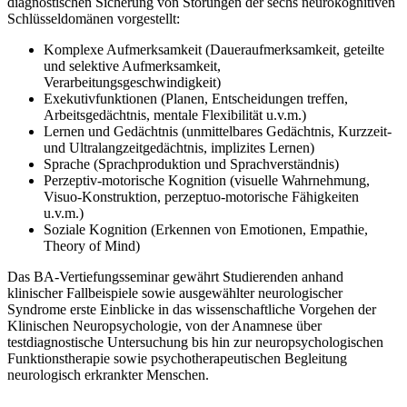
diagnostischen Sicherung von Störungen der sechs neurokognitiven
Schlüsseldomänen vorgestellt:
Komplexe Aufmerksamkeit (Daueraufmerksamkeit, geteilte
und selektive Aufmerksamkeit,
Verarbeitungsgeschwindigkeit)
Exekutivfunktionen (Planen, Entscheidungen treffen,
Arbeitsgedächtnis, mentale Flexibilität u.v.m.)
Lernen und Gedächtnis (unmittelbares Gedächtnis, Kurzzeit-
und Ultralangzeitgedächtnis, implizites Lernen)
Sprache (Sprachproduktion und Sprachverständnis)
Perzeptiv-motorische Kognition (visuelle Wahrnehmung,
Visuo-Konstruktion, perzeptuo-motorische Fähigkeiten
u.v.m.)
Soziale Kognition (Erkennen von Emotionen, Empathie,
Theory of Mind)
Das BA-Vertiefungsseminar gewährt Studierenden anhand
klinischer Fallbeispiele sowie ausgewählter neurologischer
Syndrome erste Einblicke in das wissenschaftliche Vorgehen der
Klinischen Neuropsychologie, von der Anamnese über
testdiagnostische Untersuchung bis hin zur neuropsychologischen
Funktionstherapie sowie psychotherapeutischen Begleitung
neurologisch erkrankter Menschen.