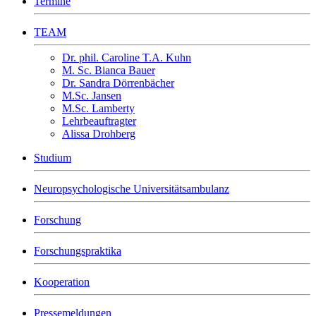
Termine
TEAM
Dr. phil. Caroline T.A. Kuhn
M. Sc. Bianca Bauer
Dr. Sandra Dörrenbächer
M.Sc. Jansen
M.Sc. Lamberty
Lehrbeauftragter
Alissa Drohberg
Studium
Neuropsychologische Universitätsambulanz
Forschung
Forschungspraktika
Kooperation
Pressemeldungen