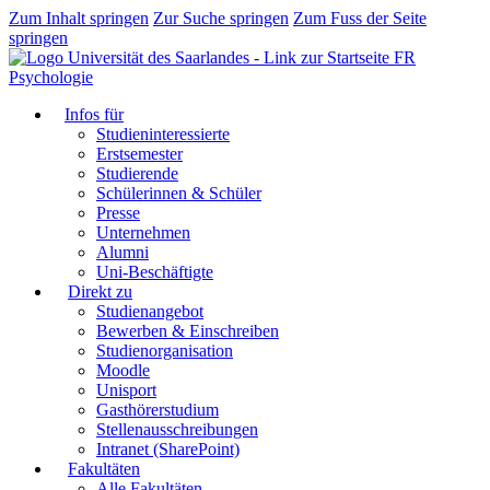
Zum Inhalt springen
Zur Suche springen
Zum Fuss der Seite
springen
FR
Psychologie
Infos für
Studieninteressierte
Erstsemester
Studierende
Schülerinnen & Schüler
Presse
Unternehmen
Alumni
Uni-Beschäftigte
Direkt zu
Studienangebot
Bewerben & Einschreiben
Studienorganisation
Moodle
Unisport
Gasthörerstudium
Stellenausschreibungen
Intranet (SharePoint)
Fakultäten
Alle Fakultäten