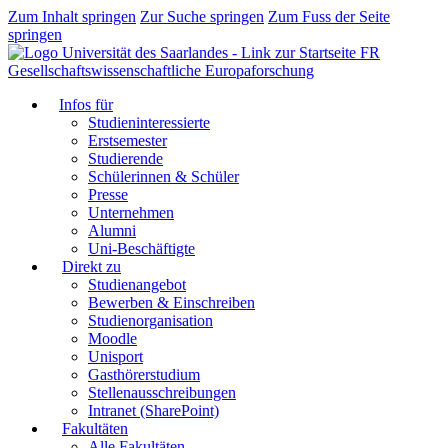
Zum Inhalt springen
Zur Suche springen
Zum Fuss der Seite
springen
FR
Gesellschaftswissenschaftliche Europaforschung
Infos für
Studieninteressierte
Erstsemester
Studierende
Schülerinnen & Schüler
Presse
Unternehmen
Alumni
Uni-Beschäftigte
Direkt zu
Studienangebot
Bewerben & Einschreiben
Studienorganisation
Moodle
Unisport
Gasthörerstudium
Stellenausschreibungen
Intranet (SharePoint)
Fakultäten
Alle Fakultäten