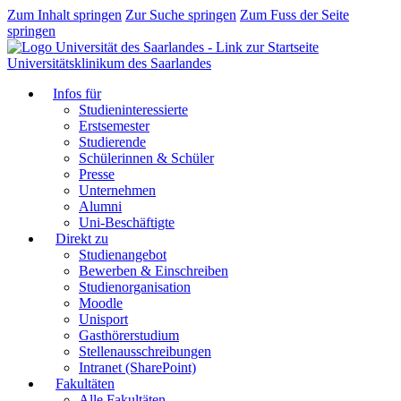
Zum Inhalt springen
Zur Suche springen
Zum Fuss der Seite
springen
Universitätsklinikum des Saarlandes
Infos für
Studieninteressierte
Erstsemester
Studierende
Schülerinnen & Schüler
Presse
Unternehmen
Alumni
Uni-Beschäftigte
Direkt zu
Studienangebot
Bewerben & Einschreiben
Studienorganisation
Moodle
Unisport
Gasthörerstudium
Stellenausschreibungen
Intranet (SharePoint)
Fakultäten
Alle Fakultäten