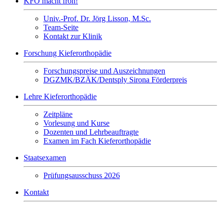
KFO macht froh!
Univ.-Prof. Dr. Jörg Lisson, M.Sc.
Team-Seite
Kontakt zur Klinik
Forschung Kieferorthopädie
Forschungspreise und Auszeichnungen
DGZMK/BZÄK/Dentsply Sirona Förderpreis
Lehre Kieferorthopädie
Zeitpläne
Vorlesung und Kurse
Dozenten und Lehrbeauftragte
Examen im Fach Kieferorthopädie
Staatsexamen
Prüfungsausschuss 2026
Kontakt