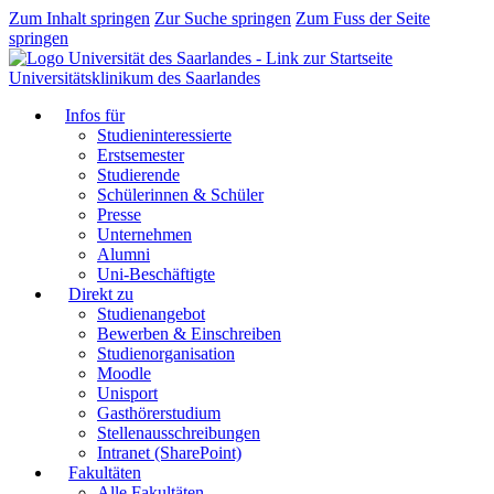
Zum Inhalt springen
Zur Suche springen
Zum Fuss der Seite
springen
Universitätsklinikum des Saarlandes
Infos für
Studieninteressierte
Erstsemester
Studierende
Schülerinnen & Schüler
Presse
Unternehmen
Alumni
Uni-Beschäftigte
Direkt zu
Studienangebot
Bewerben & Einschreiben
Studienorganisation
Moodle
Unisport
Gasthörerstudium
Stellenausschreibungen
Intranet (SharePoint)
Fakultäten
Alle Fakultäten