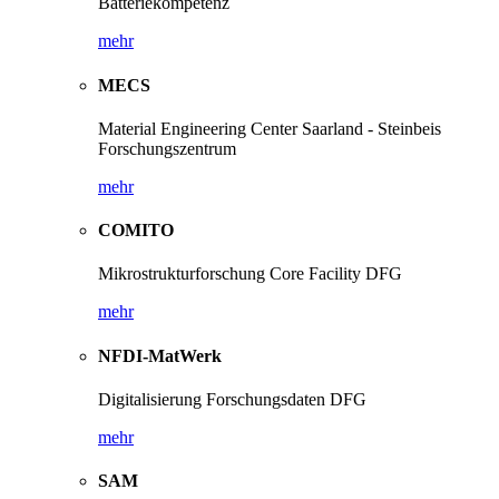
Batteriekompetenz
mehr
MECS
Material Engineering Center Saarland - Steinbeis
Forschungszentrum
mehr
COMITO
Mikrostrukturforschung Core Facility DFG
mehr
NFDI-MatWerk
Digitalisierung Forschungsdaten DFG
mehr
SAM