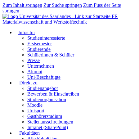
Zum Inhalt springen
Zur Suche springen
Zum Fuss der Seite
springen
FR
Materialwissenschaft und Werkstofftechnik
Infos für
Studieninteressierte
Erstsemester
Studierende
Schülerinnen & Schüler
Presse
Unternehmen
Alumni
Uni-Beschäftigte
Direkt zu
Studienangebot
Bewerben & Einschreiben
Studienorganisation
Moodle
Unisport
Gasthörerstudium
Stellenausschreibungen
Intranet (SharePoint)
Fakultäten
Alle Fakultäten