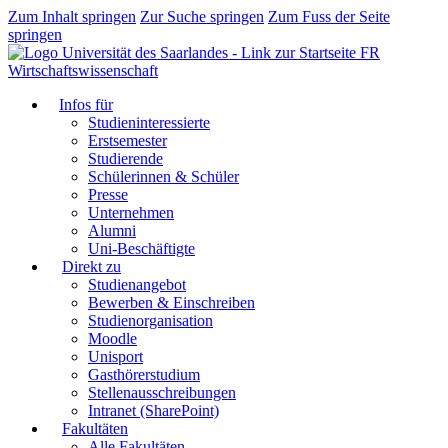
Zum Inhalt springen
Zur Suche springen
Zum Fuss der Seite
springen
FR
Wirtschaftswissenschaft
Infos für
Studieninteressierte
Erstsemester
Studierende
Schülerinnen & Schüler
Presse
Unternehmen
Alumni
Uni-Beschäftigte
Direkt zu
Studienangebot
Bewerben & Einschreiben
Studienorganisation
Moodle
Unisport
Gasthörerstudium
Stellenausschreibungen
Intranet (SharePoint)
Fakultäten
Alle Fakultäten