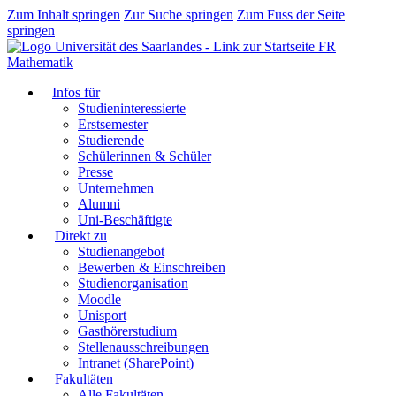
Zum Inhalt springen
Zur Suche springen
Zum Fuss der Seite
springen
FR
Mathematik
Infos für
Studieninteressierte
Erstsemester
Studierende
Schülerinnen & Schüler
Presse
Unternehmen
Alumni
Uni-Beschäftigte
Direkt zu
Studienangebot
Bewerben & Einschreiben
Studienorganisation
Moodle
Unisport
Gasthörerstudium
Stellenausschreibungen
Intranet (SharePoint)
Fakultäten
Alle Fakultäten