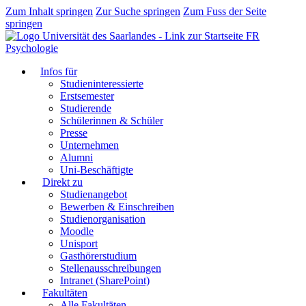
Zum Inhalt springen
Zur Suche springen
Zum Fuss der Seite
springen
FR
Psychologie
Infos für
Studieninteressierte
Erstsemester
Studierende
Schülerinnen & Schüler
Presse
Unternehmen
Alumni
Uni-Beschäftigte
Direkt zu
Studienangebot
Bewerben & Einschreiben
Studienorganisation
Moodle
Unisport
Gasthörerstudium
Stellenausschreibungen
Intranet (SharePoint)
Fakultäten
Alle Fakultäten