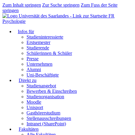
Zum Inhalt springen
Zur Suche springen
Zum Fuss der Seite
springen
FR
Psychologie
Infos für
Studieninteressierte
Erstsemester
Studierende
Schülerinnen & Schüler
Presse
Unternehmen
Alumni
Uni-Beschäftigte
Direkt zu
Studienangebot
Bewerben & Einschreiben
Studienorganisation
Moodle
Unisport
Gasthörerstudium
Stellenausschreibungen
Intranet (SharePoint)
Fakultäten
Alle Fakultäten