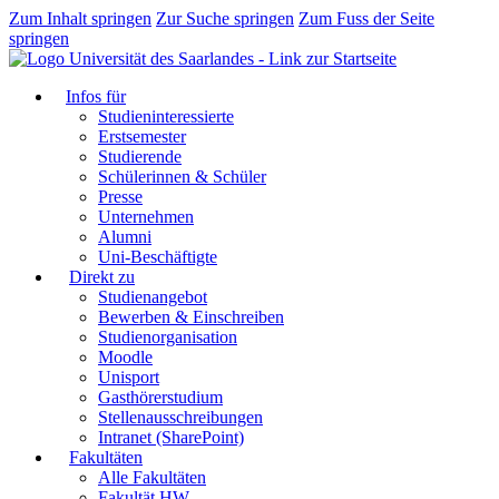
Zum Inhalt springen
Zur Suche springen
Zum Fuss der Seite
springen
Infos für
Studieninteressierte
Erstsemester
Studierende
Schülerinnen & Schüler
Presse
Unternehmen
Alumni
Uni-Beschäftigte
Direkt zu
Studienangebot
Bewerben & Einschreiben
Studienorganisation
Moodle
Unisport
Gasthörerstudium
Stellenausschreibungen
Intranet (SharePoint)
Fakultäten
Alle Fakultäten
Fakultät HW