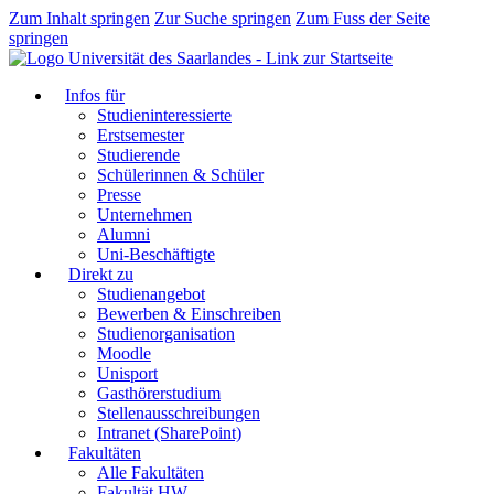
Zum Inhalt springen
Zur Suche springen
Zum Fuss der Seite
springen
Infos für
Studieninteressierte
Erstsemester
Studierende
Schülerinnen & Schüler
Presse
Unternehmen
Alumni
Uni-Beschäftigte
Direkt zu
Studienangebot
Bewerben & Einschreiben
Studienorganisation
Moodle
Unisport
Gasthörerstudium
Stellenausschreibungen
Intranet (SharePoint)
Fakultäten
Alle Fakultäten
Fakultät HW