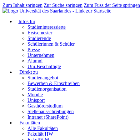
Zum Inhalt springen
Zur Suche springen
Zum Fuss der Seite springen
Infos für
Studieninteressierte
Erstsemester
Studierende
Schülerinnen & Schüler
Presse
Unternehmen
Alumni
Uni-Beschäftigte
Direkt zu
Studienangebot
Bewerben & Einschreiben
Studienorganisation
Moodle
Unisport
Gasthörerstudium
Stellenausschreibungen
Intranet (SharePoint)
Fakultäten
Alle Fakultäten
Fakultät HW
Fakultät M