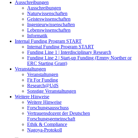
Ausschreibungen
Ausschreibungen
Naturwissenschaften
Geisteswissenschaften
Ingenieurwissenschaften
Lebenswissenschaften
Informatik
Internal Funding Program START
Internal Funding Program START
Funding Line 1 | Interdisciplinary Research
Funding Line 2 | Start-up Funding (Emmy Noether or
ERC Starting Grant)
Veranstaltungen
Veranstaltungen
Fit For Funding
Research@UdS
Sonstige Veranstaltungen
Weitere Hinweise
Weitere Hinweise
Forschungsausschuss
Vertrauensdozent der Deutschen
Forschungsgemeinschaft
Ethik & Compliance
Nagoya-Protokoll