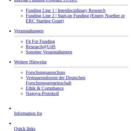
Funding Line 1 | Interdisciplinary Research
Funding Line 2 | Start-up Funding (Emmy Noether or
ERC Starting Grant)
Veranstaltungen
Fit For Funding
Research@UdS
Sonstige Veranstaltungen
Weitere Hinweise
Forschungsausschuss
Vertrauensdozent der Deutschen
Forschungsgemeinschaft
Ethik & Compliance
Nagoya-Protokoll
Information for
Quick links