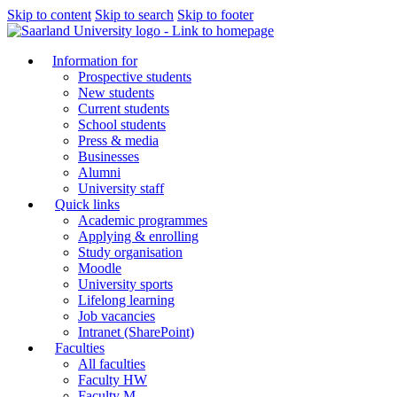
Skip to content
Skip to search
Skip to footer
Information for
Prospective students
New students
Current students
School students
Press & media
Businesses
Alumni
University staff
Quick links
Academic programmes
Applying & enrolling
Study organisation
Moodle
University sports
Lifelong learning
Job vacancies
Intranet (SharePoint)
Faculties
All faculties
Faculty HW
Faculty M