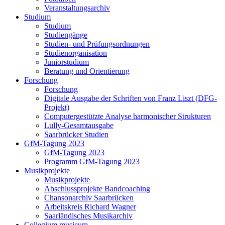
Veranstaltungsarchiv
Studium
Studium
Studiengänge
Studien- und Prüfungsordnungen
Studienorganisation
Juniorstudium
Beratung und Orientierung
Forschung
Forschung
Digitale Ausgabe der Schriften von Franz Liszt (DFG-
Projekt)
Computergestützte Analyse harmonischer Strukturen
Lully-Gesamtausgabe
Saarbrücker Studien
GfM-Tagung 2023
GfM-Tagung 2023
Programm GfM-Tagung 2023
Musikprojekte
Musikprojekte
Abschlussprojekte Bandcoaching
Chansonarchiv Saarbrücken
Arbeitskreis Richard Wagner
Saarländisches Musikarchiv
Collegium musicum