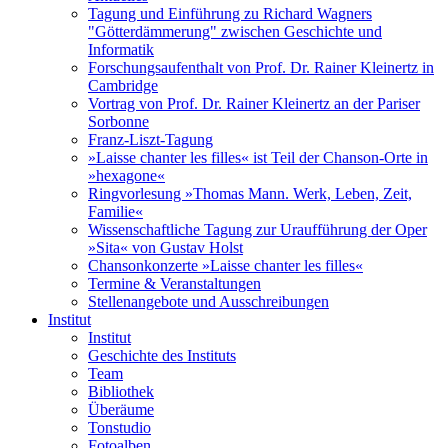
Tagung und Einführung zu Richard Wagners
"Götterdämmerung" zwischen Geschichte und
Informatik
Forschungsaufenthalt von Prof. Dr. Rainer Kleinertz in
Cambridge
Vortrag von Prof. Dr. Rainer Kleinertz an der Pariser
Sorbonne
Franz-Liszt-Tagung
»Laisse chanter les filles« ist Teil der Chanson-Orte in
»hexagone«
Ringvorlesung »Thomas Mann. Werk, Leben, Zeit,
Familie«
Wissenschaftliche Tagung zur Uraufführung der Oper
»Sita« von Gustav Holst
Chansonkonzerte »Laisse chanter les filles«
Termine & Veranstaltungen
Stellenangebote und Ausschreibungen
Institut
Institut
Geschichte des Instituts
Team
Bibliothek
Überäume
Tonstudio
Fotoalben