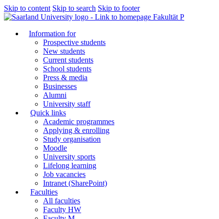
Skip to content
Skip to search
Skip to footer
Fakultät P
Information for
Prospective students
New students
Current students
School students
Press & media
Businesses
Alumni
University staff
Quick links
Academic programmes
Applying & enrolling
Study organisation
Moodle
University sports
Lifelong learning
Job vacancies
Intranet (SharePoint)
Faculties
All faculties
Faculty HW
Faculty M